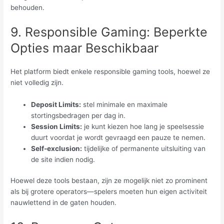
behouden.
9. Responsible Gaming: Beperkte
Opties maar Beschikbaar
Het platform biedt enkele responsible gaming tools, hoewel ze
niet volledig zijn.
Deposit Limits:
stel minimale en maximale
stortingsbedragen per dag in.
Session Limits:
je kunt kiezen hoe lang je speelsessie
duurt voordat je wordt gevraagd een pauze te nemen.
Self‑exclusion:
tijdelijke of permanente uitsluiting van
de site indien nodig.
Hoewel deze tools bestaan, zijn ze mogelijk niet zo prominent
als bij grotere operators—spelers moeten hun eigen activiteit
nauwlettend in de gaten houden.