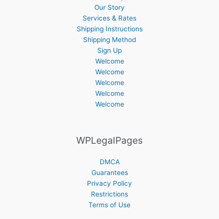
Our Story
Services & Rates
Shipping Instructions
Shipping Method
Sign Up
Welcome
Welcome
Welcome
Welcome
Welcome
WPLegalPages
DMCA
Guarantees
Privacy Policy
Restrictions
Terms of Use