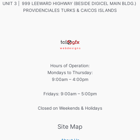
UNIT 3 | 999 LEEWARD HIGHWAY (BESIDE DIGICEL MAIN BLDG.)
PROVIDENCIALES TURKS & CAICOS ISLANDS
w e b d e s i g n s
Hours of Operation:
Mondays to Thursday:
9:00am – 4:00pm
Fridays: 9:00am – 5:00pm
Closed on Weekends & Holidays
Site Map