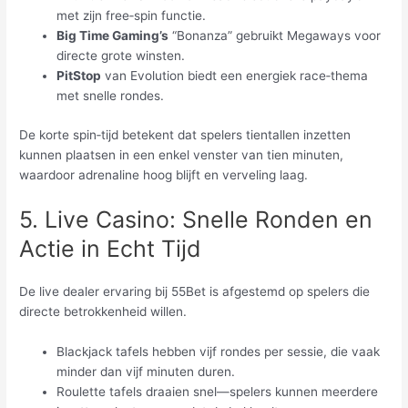
met zijn free‑spin functie.
Big Time Gaming’s
“Bonanza” gebruikt Megaways voor
directe grote winsten.
PitStop
van Evolution biedt een energiek race‑thema
met snelle rondes.
De korte spin‑tijd betekent dat spelers tientallen inzetten
kunnen plaatsen in een enkel venster van tien minuten,
waardoor adrenaline hoog blijft en verveling laag.
5. Live Casino: Snelle Ronden en
Actie in Echt Tijd
De live dealer ervaring bij 55Bet is afgestemd op spelers die
directe betrokkenheid willen.
Blackjack tafels hebben vijf rondes per sessie, die vaak
minder dan vijf minuten duren.
Roulette tafels draaien snel—spelers kunnen meerdere