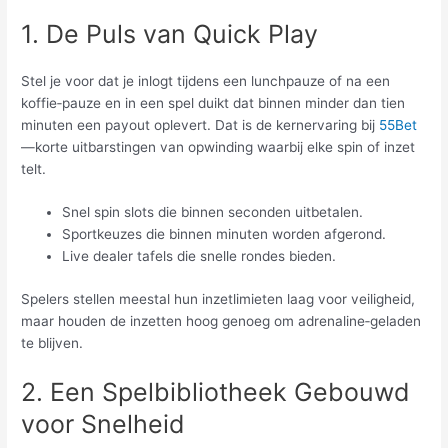
1. De Puls van Quick Play
Stel je voor dat je inlogt tijdens een lunchpauze of na een
koffie‑pauze en in een spel duikt dat binnen minder dan tien
minuten een payout oplevert. Dat is de kernervaring bij
55Bet
—korte uitbarstingen van opwinding waarbij elke spin of inzet
telt.
Snel spin slots die binnen seconden uitbetalen.
Sportkeuzes die binnen minuten worden afgerond.
Live dealer tafels die snelle rondes bieden.
Spelers stellen meestal hun inzetlimieten laag voor veiligheid,
maar houden de inzetten hoog genoeg om adrenaline‑geladen
te blijven.
2. Een Spelbibliotheek Gebouwd
voor Snelheid