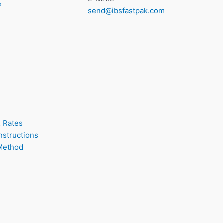
e
send@ibsfastpak.com
& Rates
nstructions
Method