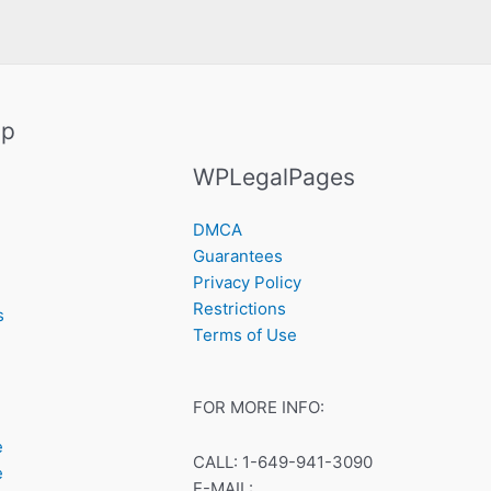
ap
WPLegalPages
DMCA
Guarantees
Privacy Policy
Restrictions
s
Terms of Use
FOR MORE INFO:
e
CALL: 1-649-941-3090
e
E-MAIL: