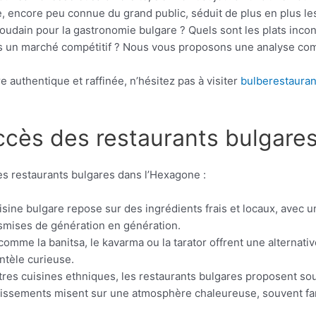
e, encore peu connue du grand public, séduit de plus en plus l
oudain pour la gastronomie bulgare ? Quels sont les plats inc
s un marché compétitif ? Nous vous proposons une analyse c
 authentique et raffinée, n’hésitez pas à visiter
bulberestaurant
ccès des restaurants bulgare
des restaurants bulgares dans l’Hexagone :
isine bulgare repose sur des ingrédients frais et locaux, avec 
nsmises de génération en génération.
mme la banitsa, le kavarma ou la tarator offrent une alternativ
entèle curieuse.
es cuisines ethniques, les restaurants bulgares proposent souv
issements misent sur une atmosphère chaleureuse, souvent famil