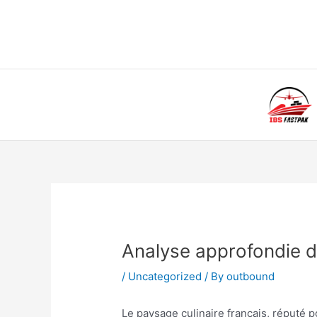
Skip
to
content
Post
navigation
Analyse approfondie d
/
Uncategorized
/ By
outbound
Le paysage culinaire français, réputé p