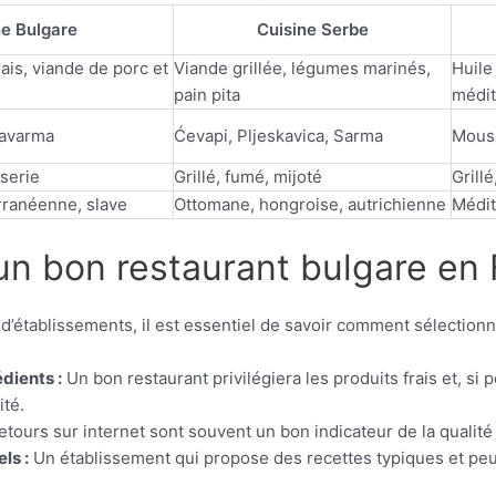
ne Bulgare
Cuisine Serbe
ais, viande de porc et
Viande grillée, légumes marinés,
Huile
pain pita
médi
Kavarma
Ćevapi, Pljeskavica, Sarma
Mouss
sserie
Grillé, fumé, mijoté
Grillé
rranéenne, slave
Ottomane, hongroise, autrichienne
Médit
n bon restaurant bulgare en 
d’établissements, il est essentiel de savoir comment sélectionne
dients :
Un bon restaurant privilégiera les produits frais et, si
ité.
etours sur internet sont souvent un bon indicateur de la qualité 
ls :
Un établissement qui propose des recettes typiques et pe