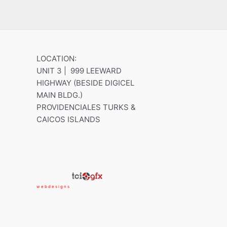
LOCATION:
UNIT 3 | 999 LEEWARD
HIGHWAY (BESIDE DIGICEL
MAIN BLDG.)
PROVIDENCIALES TURKS &
CAICOS ISLANDS
w e b d e s i g n s