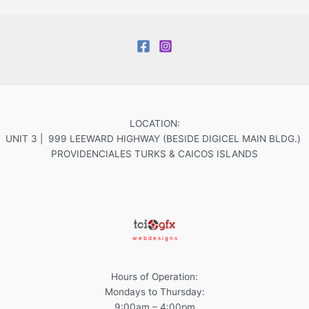
LOCATION:
UNIT 3 | 999 LEEWARD HIGHWAY (BESIDE DIGICEL MAIN BLDG.)
PROVIDENCIALES TURKS & CAICOS ISLANDS
w e b d e s i g n s
Hours of Operation:
Mondays to Thursday:
9:00am – 4:00pm