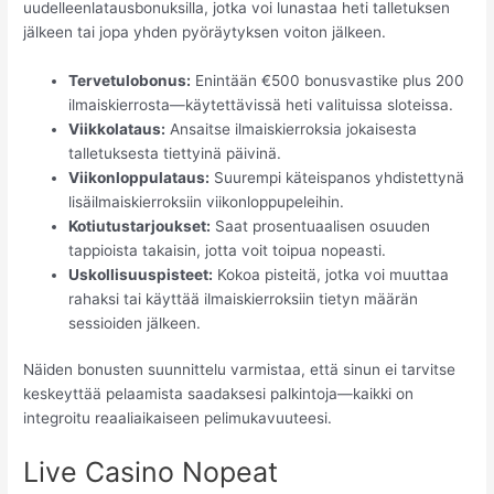
uudelleenlatausbonuksilla, jotka voi lunastaa heti talletuksen
jälkeen tai jopa yhden pyöräytyksen voiton jälkeen.
Tervetulobonus:
Enintään €500 bonusvastike plus 200
ilmaiskierrosta—käytettävissä heti valituissa sloteissa.
Viikkolataus:
Ansaitse ilmaiskierroksia jokaisesta
talletuksesta tiettyinä päivinä.
Viikonloppulataus:
Suurempi käteispanos yhdistettynä
lisäilmaiskierroksiin viikonloppupeleihin.
Kotiutustarjoukset:
Saat prosentuaalisen osuuden
tappioista takaisin, jotta voit toipua nopeasti.
Uskollisuuspisteet:
Kokoa pisteitä, jotka voi muuttaa
rahaksi tai käyttää ilmaiskierroksiin tietyn määrän
sessioiden jälkeen.
Näiden bonusten suunnittelu varmistaa, että sinun ei tarvitse
keskeyttää pelaamista saadaksesi palkintoja—kaikki on
integroitu reaaliaikaiseen pelimukavuuteesi.
Live Casino Nopeat