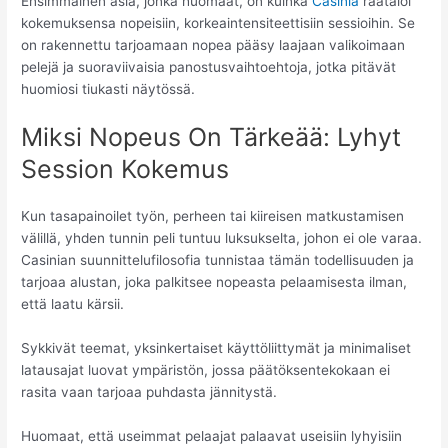
Ensimmäinen asia, jonka huomaat, on kuinka
Casinia
räätälöi
kokemuksensa nopeisiin, korkeaintensiteettisiin sessioihin. Se
on rakennettu tarjoamaan nopea pääsy laajaan valikoimaan
pelejä ja suoraviivaisia panostusvaihtoehtoja, jotka pitävät
huomiosi tiukasti näytössä.
Miksi Nopeus On Tärkeää: Lyhyt
Session Kokemus
Kun tasapainoilet työn, perheen tai kiireisen matkustamisen
välillä, yhden tunnin peli tuntuu luksukselta, johon ei ole varaa.
Casinian suunnittelufilosofia tunnistaa tämän todellisuuden ja
tarjoaa alustan, joka palkitsee nopeasta pelaamisesta ilman,
että laatu kärsii.
Sykkivät teemat, yksinkertaiset käyttöliittymät ja minimaliset
latausajat luovat ympäristön, jossa päätöksentekokaan ei
rasita vaan tarjoaa puhdasta jännitystä.
Huomaat, että useimmat pelaajat palaavat useisiin lyhyisiin