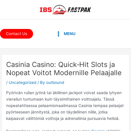
Skip
to
content
Main
Contact Us
MENU
Menu
Post
navigation
Casinia Casino: Quick‑Hit Slots ja
Nopeat Voitot Modernille Pelaajalle
/
Uncategorized
/ By
outbound
Pyörivän rullan jytinä tai äkillinen jackpot voivat saada lyhyen
vierailun tuntumaan kuin täysimittainen voittoajelu. Tässä
nopeatahtisessa pelaamismaailmassa Casinia tempaa pelaajat
pyörteeseen jännitystä, joka on täydellinen niille, jotka
kaipaavat välittömiä voittoja ja adrenaliinia pursuavia hetkiä.