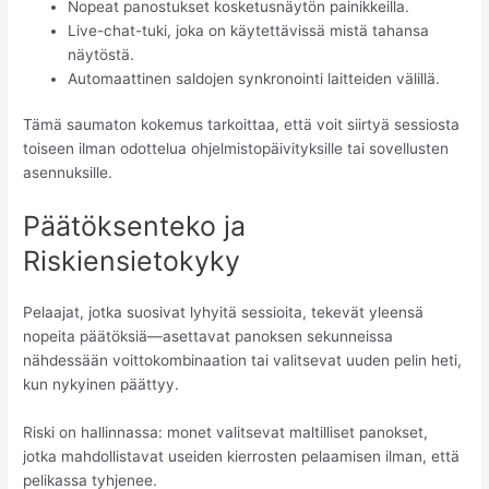
Nopeat panostukset kosketusnäytön painikkeilla.
Live-chat-tuki, joka on käytettävissä mistä tahansa
näytöstä.
Automaattinen saldojen synkronointi laitteiden välillä.
Tämä saumaton kokemus tarkoittaa, että voit siirtyä sessiosta
toiseen ilman odottelua ohjelmistopäivityksille tai sovellusten
asennuksille.
Päätöksenteko ja
Riskiensietokyky
Pelaajat, jotka suosivat lyhyitä sessioita, tekevät yleensä
nopeita päätöksiä—asettavat panoksen sekunneissa
nähdessään voittokombinaation tai valitsevat uuden pelin heti,
kun nykyinen päättyy.
Riski on hallinnassa: monet valitsevat maltilliset panokset,
jotka mahdollistavat useiden kierrosten pelaamisen ilman, että
pelikassa tyhjenee.