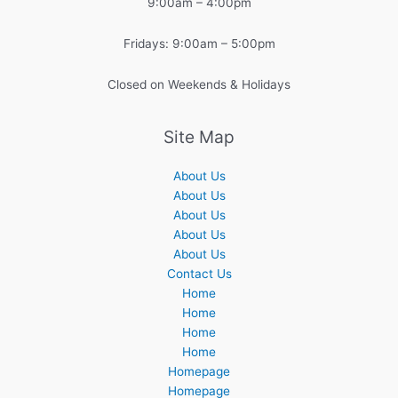
9:00am – 4:00pm
Fridays: 9:00am – 5:00pm
Closed on Weekends & Holidays
Site Map
About Us
About Us
About Us
About Us
About Us
Contact Us
Home
Home
Home
Home
Homepage
Homepage