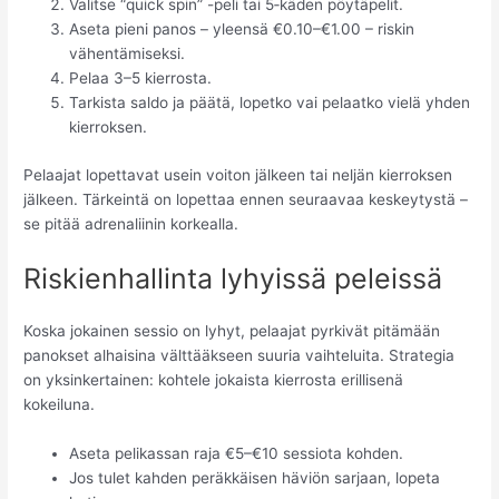
Valitse “quick spin” -peli tai 5‑käden pöytäpelit.
Aseta pieni panos – yleensä €0.10–€1.00 – riskin
vähentämiseksi.
Pelaa 3–5 kierrosta.
Tarkista saldo ja päätä, lopetko vai pelaatko vielä yhden
kierroksen.
Pelaajat lopettavat usein voiton jälkeen tai neljän kierroksen
jälkeen. Tärkeintä on lopettaa ennen seuraavaa keskeytystä –
se pitää adrenaliinin korkealla.
Riskienhallinta lyhyissä peleissä
Koska jokainen sessio on lyhyt, pelaajat pyrkivät pitämään
panokset alhaisina välttääkseen suuria vaihteluita. Strategia
on yksinkertainen: kohtele jokaista kierrosta erillisenä
kokeiluna.
Aseta pelikassan raja €5–€10 sessiota kohden.
Jos tulet kahden peräkkäisen häviön sarjaan, lopeta