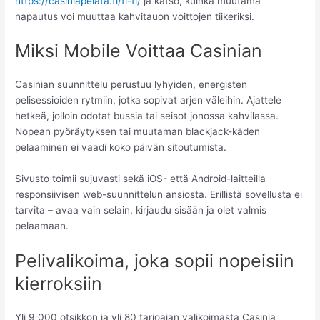
https://casiniapelata.fi/fi-fi/
ja katso, kuinka muutama
napautus voi muuttaa kahvitauon voittojen tiikeriksi.
Miksi Mobile Voittaa Casinian
Casinian suunnittelu perustuu lyhyiden, energisten
pelisessioiden rytmiin, jotka sopivat arjen väleihin. Ajattele
hetkeä, jolloin odotat bussia tai seisot jonossa kahvilassa.
Nopean pyöräytyksen tai muutaman blackjack-käden
pelaaminen ei vaadi koko päivän sitoutumista.
Sivusto toimii sujuvasti sekä iOS- että Android-laitteilla
responsiivisen web-suunnittelun ansiosta. Erillistä sovellusta ei
tarvita – avaa vain selain, kirjaudu sisään ja olet valmis
pelaamaan.
Pelivalikoima, joka sopii nopeisiin
kierroksiin
Yli 9 000 otsikkon ja yli 80 tarjoajan valikoimasta Casinia