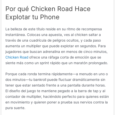
Por qué Chicken Road Hace
Explotar tu Phone
La belleza de este título reside en su ritmo de recompensa
instantánea. Colocas una apuesta, ves al chicken saltar a
través de una cuadrícula de peligros ocultos, y cada paso
aumenta un multiplier que puede explotar en segundos. Para
jugadores que buscan adrenalina en menos de cinco minutos,
Chicken Road
ofrece una ráfaga corta de emoción que se
siente más como un sprint rápido que un maratón prolongado.
Porque cada ronda termina rápidamente—a menudo en uno o
dos minutos—tu bankroll puede fluctuar dramáticamente sin
tener que estar sentado frente a una pantalla durante horas.
El diseño del juego te mantiene pegado a la barra de tap y al
contador de multiplier, haciéndolo perfecto para quienes están
en movimiento y quieren poner a prueba sus nervios contra la
pura suerte.