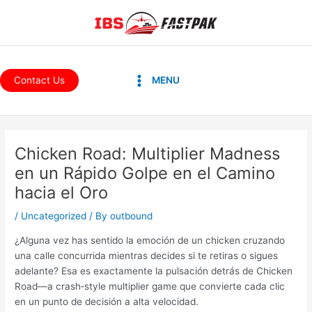
Skip
to
content
Main
Contact Us
MENU
Menu
Post
navigation
Chicken Road: Multiplier Madness
en un Rápido Golpe en el Camino
hacia el Oro
/
Uncategorized
/ By
outbound
¿Alguna vez has sentido la emoción de un chicken cruzando
una calle concurrida mientras decides si te retiras o sigues
adelante? Esa es exactamente la pulsación detrás de Chicken
Road—a crash‑style multiplier game que convierte cada clic
en un punto de decisión a alta velocidad.