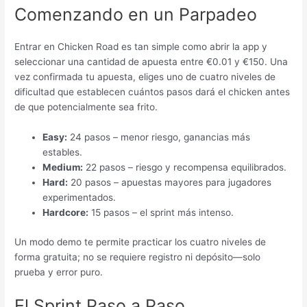
Comenzando en un Parpadeo
Entrar en Chicken Road es tan simple como abrir la app y
seleccionar una cantidad de apuesta entre €0.01 y €150. Una
vez confirmada tu apuesta, eliges uno de cuatro niveles de
dificultad que establecen cuántos pasos dará el chicken antes
de que potencialmente sea frito.
Easy:
24 pasos – menor riesgo, ganancias más
estables.
Medium:
22 pasos – riesgo y recompensa equilibrados.
Hard:
20 pasos – apuestas mayores para jugadores
experimentados.
Hardcore:
15 pasos – el sprint más intenso.
Un modo demo te permite practicar los cuatro niveles de
forma gratuita; no se requiere registro ni depósito—solo
prueba y error puro.
El Sprint Paso a Paso