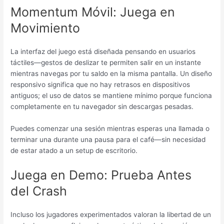
Momentum Móvil: Juega en
Movimiento
La interfaz del juego está diseñada pensando en usuarios
táctiles—gestos de deslizar te permiten salir en un instante
mientras navegas por tu saldo en la misma pantalla. Un diseño
responsivo significa que no hay retrasos en dispositivos
antiguos; el uso de datos se mantiene mínimo porque funciona
completamente en tu navegador sin descargas pesadas.
Puedes comenzar una sesión mientras esperas una llamada o
terminar una durante una pausa para el café—sin necesidad
de estar atado a un setup de escritorio.
Juega en Demo: Prueba Antes
del Crash
Incluso los jugadores experimentados valoran la libertad de un