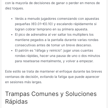
con la mayoría de decisiones de ganar o perder en menos de
diez toques.
Verás a menudo jugadores comenzando con apuestas
pequeñas (€0.01–€0.10) y escalando rápidamente si
logran cobrar temprano en su primera apuesta.
El pico de adrenalina al ver saltar los multipliers los
mantiene pegados a la pantalla durante varias rondas
consecutivas antes de tomar un breve descanso.
El patrón es “ráfaga y reinicio”: jugar unas cuantas
rondas rápidas, hacer una pausa de uno o dos minutos
para resetearse mentalmente, y volver a empezar.
Este estilo se trata de mantener el enfoque durante las breves
ventanas de decisión, evitando la fatiga que puede aparecer
en sesiones más largas.
Trampas Comunes y Soluciones
Rápidas