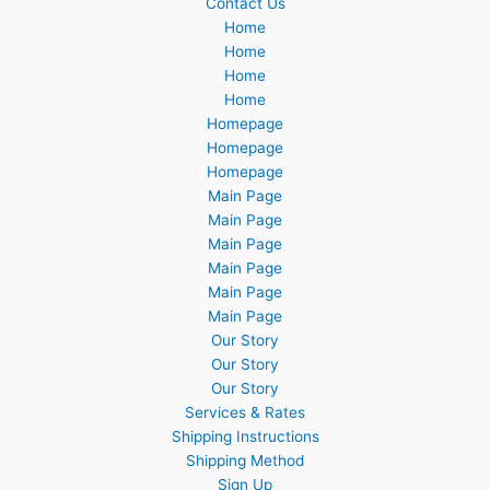
Contact Us
Home
Home
Home
Home
Homepage
Homepage
Homepage
Main Page
Main Page
Main Page
Main Page
Main Page
Main Page
Our Story
Our Story
Our Story
Services & Rates
Shipping Instructions
Shipping Method
Sign Up