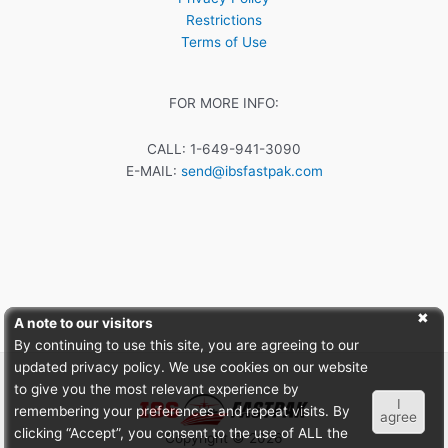
Restrictions
Terms of Use
FOR MORE INFO:
CALL: 1-649-941-3090
E-MAIL:
send@ibsfastpak.com
A note to our visitors
By continuing to use this site, you are agreeing to our
updated privacy policy. We use cookies on our website
to give you the most relevant experience by
I
remembering your preferences and repeat visits. By
agree
clicking “Accept”, you consent to the use of ALL the
Copyright © 2026