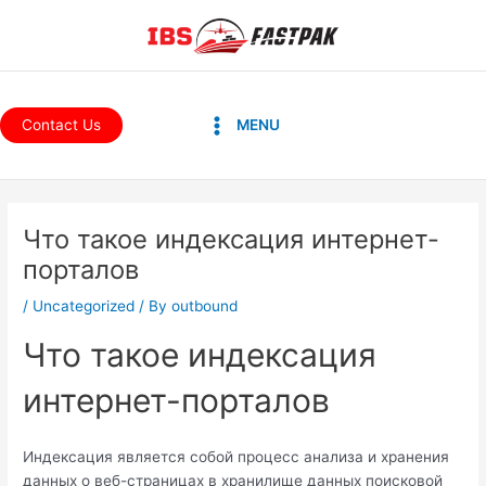
Skip
to
content
Main
Contact Us
MENU
Menu
Post
navigation
Что такое индексация интернет-
порталов
/
Uncategorized
/ By
outbound
Что такое индексация
интернет-порталов
Индексация является собой процесс анализа и хранения
данных о веб-страницах в хранилище данных поисковой