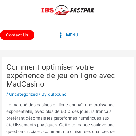
Skip
to
content
Main
Contact Us
MENU
Menu
Post
navigation
Comment optimiser votre
expérience de jeu en ligne avec
MadCasino
/
Uncategorized
/ By
outbound
Le marché des casinos en ligne connaît une croissance
exponentielle, avec plus de 60 % des joueurs français
préférant désormais les plateformes numériques aux
établissements physiques. Cette tendance soulève une
question cruciale : comment maximiser ses chances de