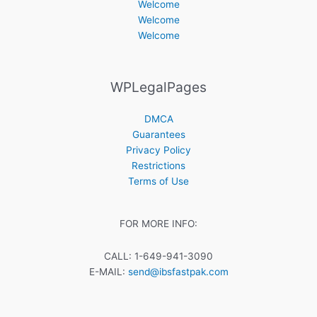
Welcome
Welcome
Welcome
WPLegalPages
DMCA
Guarantees
Privacy Policy
Restrictions
Terms of Use
FOR MORE INFO:
CALL: 1-649-941-3090
E-MAIL:
send@ibsfastpak.com