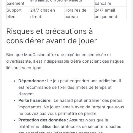
e-wallets, crypto
e-wallets
paiement
bancaire
Support
24/7 chat en
Horaires de
24/7 email
client
direct
bureau
uniquement
Risques et précautions à
considérer avant de jouer
Bien que MadCasino offre une expérience sécurisée et
divertissante, il est indispensable d’être conscient des risques
liés au jeu en ligne :
Dépendance :
Le jeu peut engendrer une addiction. Il
est recommandé de fixer des limites de temps et
d’argent.
Perte financière :
Le hasard peut entraîner des pertes
importantes. Ne jouez jamais avec de l’argent que vous
ne pouvez pas vous permettre de perdre.
Protection des données :
Assurez-vous que la
plateforme utilise des protocoles de sécurité robustes
pour protéger vos informations personnelles.