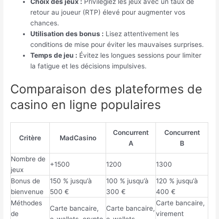
Choix des jeux :
Privilégiez les jeux avec un taux de
retour au joueur (RTP) élevé pour augmenter vos
chances.
Utilisation des bonus :
Lisez attentivement les
conditions de mise pour éviter les mauvaises surprises.
Temps de jeu :
Évitez les longues sessions pour limiter
la fatigue et les décisions impulsives.
Comparaison des plateformes de
casino en ligne populaires
Concurrent
Concurrent
Critère
MadCasino
A
B
Nombre de
+1500
1200
1300
jeux
Bonus de
150 % jusqu’à
100 % jusqu’à
120 % jusqu’à
bienvenue
500 €
300 €
400 €
Méthodes
Carte bancaire,
Carte bancaire,
Carte bancaire,
de
virement