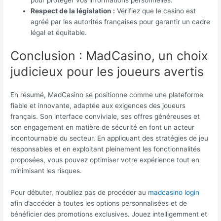
Respect de la législation :
Vérifiez que le casino est
agréé par les autorités françaises pour garantir un cadre
légal et équitable.
Conclusion : MadCasino, un choix
judicieux pour les joueurs avertis
En résumé, MadCasino se positionne comme une plateforme
fiable et innovante, adaptée aux exigences des joueurs
français. Son interface conviviale, ses offres généreuses et
son engagement en matière de sécurité en font un acteur
incontournable du secteur. En appliquant des stratégies de jeu
responsables et en exploitant pleinement les fonctionnalités
proposées, vous pouvez optimiser votre expérience tout en
minimisant les risques.
Pour débuter, n’oubliez pas de procéder au
madcasino login
afin d’accéder à toutes les options personnalisées et de
bénéficier des promotions exclusives. Jouez intelligemment et