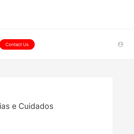
Contact Us
ias e Cuidados