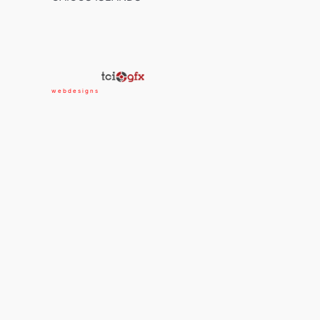
w e b d e s i g n s