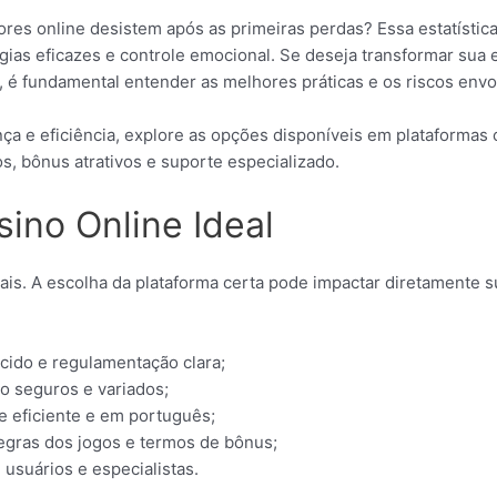
res online desistem após as primeiras perdas? Essa estatísti
atégias eficazes e controle emocional. Se deseja transformar su
, é fundamental entender as melhores práticas e os riscos envo
a e eficiência, explore as opções disponíveis em plataformas
, bônus atrativos e suporte especializado.
ino Online Ideal
ais. A escolha da plataforma certa pode impactar diretamente su
ido e regulamentação clara;
 seguros e variados;
e eficiente e em português;
egras dos jogos e termos de bônus;
usuários e especialistas.