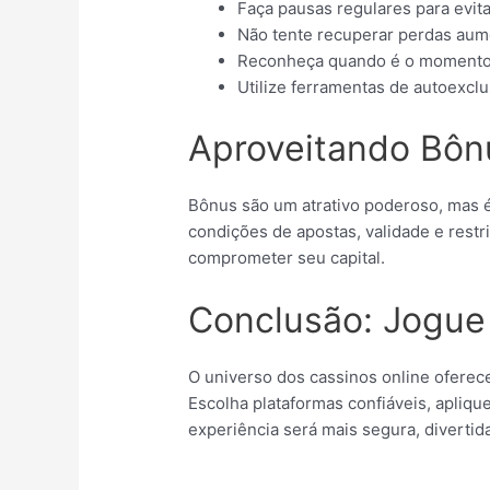
Faça pausas regulares para evita
Não tente recuperar perdas aum
Reconheça quando é o momento 
Utilize ferramentas de autoexclu
Aproveitando Bôn
Bônus são um atrativo poderoso, mas 
condições de apostas, validade e rest
comprometer seu capital.
Conclusão: Jogue
O universo dos cassinos online oferec
Escolha plataformas confiáveis, apliq
experiência será mais segura, divertida