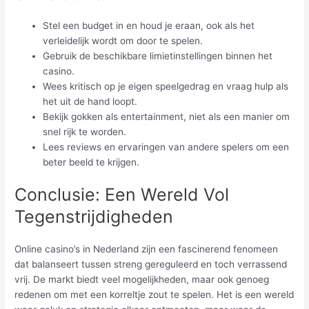
Stel een budget in en houd je eraan, ook als het
verleidelijk wordt om door te spelen.
Gebruik de beschikbare limietinstellingen binnen het
casino.
Wees kritisch op je eigen speelgedrag en vraag hulp als
het uit de hand loopt.
Bekijk gokken als entertainment, niet als een manier om
snel rijk te worden.
Lees reviews en ervaringen van andere spelers om een
beter beeld te krijgen.
Conclusie: Een Wereld Vol
Tegenstrijdigheden
Online casino’s in Nederland zijn een fascinerend fenomeen
dat balanseert tussen streng gereguleerd en toch verrassend
vrij. De markt biedt veel mogelijkheden, maar ook genoeg
redenen om met een korreltje zout te spelen. Het is een wereld