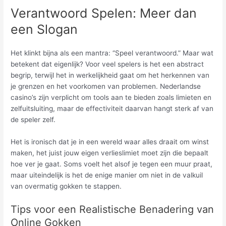
Verantwoord Spelen: Meer dan
een Slogan
Het klinkt bijna als een mantra: “Speel verantwoord.” Maar wat
betekent dat eigenlijk? Voor veel spelers is het een abstract
begrip, terwijl het in werkelijkheid gaat om het herkennen van
je grenzen en het voorkomen van problemen. Nederlandse
casino’s zijn verplicht om tools aan te bieden zoals limieten en
zelfuitsluiting, maar de effectiviteit daarvan hangt sterk af van
de speler zelf.
Het is ironisch dat je in een wereld waar alles draait om winst
maken, het juist jouw eigen verlieslimiet moet zijn die bepaalt
hoe ver je gaat. Soms voelt het alsof je tegen een muur praat,
maar uiteindelijk is het de enige manier om niet in de valkuil
van overmatig gokken te stappen.
Tips voor een Realistische Benadering van
Online Gokken