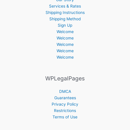
Services & Rates
Shipping Instructions
Shipping Method
Sign Up
Welcome
Welcome
Welcome
Welcome
Welcome
WPLegalPages
DMCA
Guarantees
Privacy Policy
Restrictions
Terms of Use