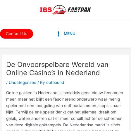
Skip
to
content
Main
Contact Us
MENU
Menu
Post
navigation
De Onvoorspelbare Wereld van
Online Casino’s in Nederland
/
Uncategorized
/ By
outbound
Online gokken in Nederland is inmiddels geen nieuw fenomeen
meer, maar het blijft een fascinerend onderwerp waar menig
speler met een mengeling van enthousiasme en scepsis naar
kijkt. Terwijl de ene speler denkt dat het allemaal draait om
geluk, weten anderen dat er meer schuilt achter de schermen
van deze digitale goktempels. De Nederlandse markt is sinds