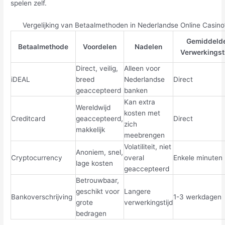
spelen zelf.
Vergelijking van Betaalmethoden in Nederlandse Online Casino
Gemiddeld
Betaalmethode
Voordelen
Nadelen
Verwerkingst
Direct, veilig,
Alleen voor
iDEAL
breed
Nederlandse
Direct
geaccepteerd
banken
Kan extra
Wereldwijd
kosten met
Creditcard
geaccepteerd,
Direct
zich
makkelijk
meebrengen
Volatiliteit, niet
Anoniem, snel,
Cryptocurrency
overal
Enkele minuten
lage kosten
geaccepteerd
Betrouwbaar,
geschikt voor
Langere
Bankoverschrijving
1-3 werkdagen
grote
verwerkingstijd
bedragen