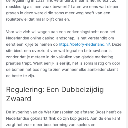
de regulering in 2021 flink veranderd, maar is het nu echt zo
rooskleurig als men vaak beweert? Laten we eens wat dieper
graven in deze wereld die soms meer weg heeft van een
roulettewiel dat maar blijft draaien.
Voor wie zich wil wagen aan een verkenningstocht door het
Nederlandse online casino landschap, is het verstandig om
eerst een kijkje te nemen op
https://betory-nederland.nl/
. Deze
site biedt een overzicht van wat legaal en betrouwbaar is,
zonder dat je meteen in de valkuilen van gladde marketing
praatjes trapt. Want eerlijk is eerlijk, het is soms lastig om door
de bomen het bos nog te zien wanneer elke aanbieder claimt
de beste te zijn.
Regulering: Een Dubbelzijdig
Zwaard
De invoering van de Wet Kansspelen op afstand (Koa) heeft de
Nederlandse gokmarkt flink op zijn kop gezet. Aan de ene kant
zorgt het voor meer bescherming van spelers en