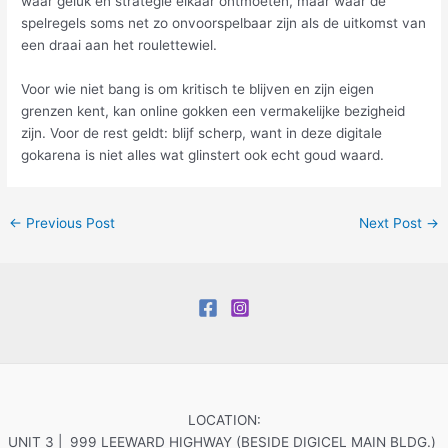
waar geluk en strategie elkaar ontmoeten, maar waar de
spelregels soms net zo onvoorspelbaar zijn als de uitkomst van
een draai aan het roulettewiel.
Voor wie niet bang is om kritisch te blijven en zijn eigen
grenzen kent, kan online gokken een vermakelijke bezigheid
zijn. Voor de rest geldt: blijf scherp, want in deze digitale
gokarena is niet alles wat glinstert ook echt goud waard.
←
Previous Post
Next Post
→
LOCATION:
UNIT 3 | 999 LEEWARD HIGHWAY (BESIDE DIGICEL MAIN BLDG.)