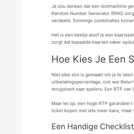
Je zou denken dat een slotmachine gew
Random Number Generator (RNG) zorgt er
verdeeld. Sommige combinaties komen va
Het is een beetje alsof je een kaarts
zorgt dat bepaalde kaarten vaker opdui
Hoe Kies Je Een Sl
Niet elke slot is gemaakt om je te lat
uitbetalingspercentage, ook wel Return
terugvloeit naar spelers. Een RTP van 9
Maar let op: een hoge RTP garandeert ge
ticket kopen met iets meer kans, maar 
Een Handige Checklist