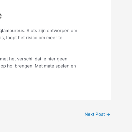
e
er glamoureus. Slots zijn ontworpen om
is, loopt het risico om meer te
met het verschil dat je hier geen
n op hol brengen. Met mate spelen en
Next Post
→