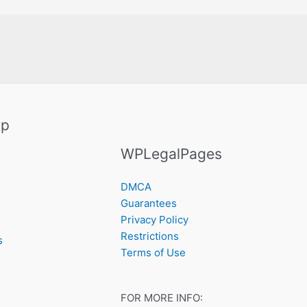
ap
WPLegalPages
DMCA
Guarantees
Privacy Policy
Restrictions
s
Terms of Use
FOR MORE INFO: