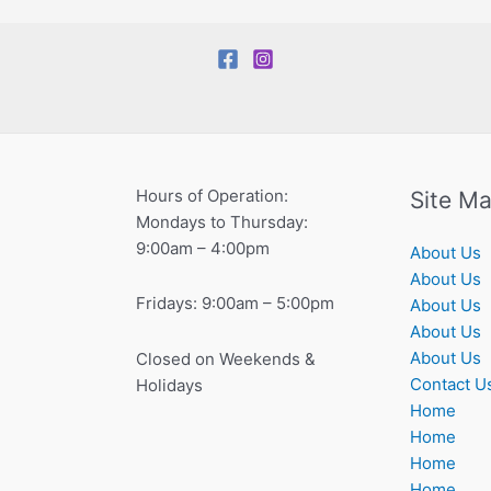
Hours of Operation:
Site M
Mondays to Thursday:
9:00am – 4:00pm
About Us
About Us
Fridays: 9:00am – 5:00pm
About Us
About Us
About Us
Closed on Weekends &
Contact U
Holidays
Home
Home
Home
Home