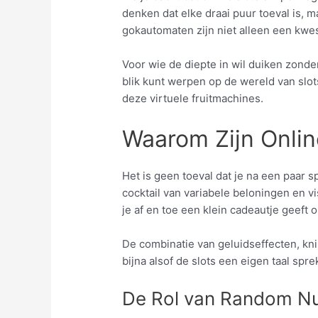
denken dat elke draai puur toeval is, m
gokautomaten zijn niet alleen een kwes
Voor wie de diepte in wil duiken zonde
blik kunt werpen op de wereld van slot
deze virtuele fruitmachines.
Waarom Zijn Onlin
Het is geen toeval dat je na een paar s
cocktail van variabele beloningen en vi
je af en toe een klein cadeautje geeft o
De combinatie van geluidseffecten, kni
bijna alsof de slots een eigen taal spr
De Rol van Random N