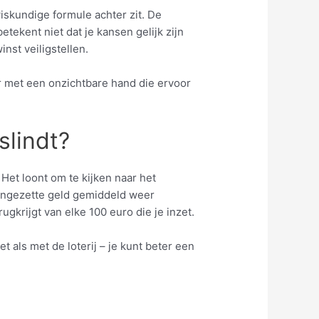
iskundige formule achter zit. De
tekent niet dat je kansen gelijk zijn
nst veiligstellen.
r met een onzichtbare hand die ervoor
slindt?
Het loont om te kijken naar het
 ingezette geld gemiddeld weer
gkrijgt van elke 100 euro die je inzet.
t als met de loterij – je kunt beter een