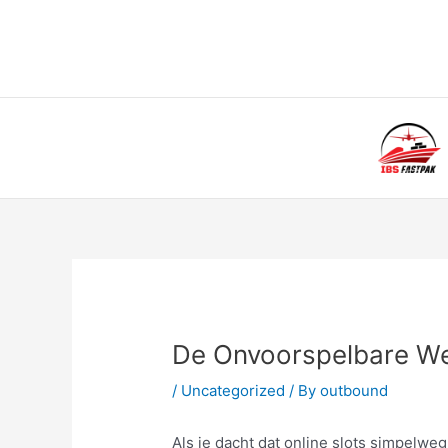
Skip
to
content
Post
navigation
De Onvoorspelbare Wer
/
Uncategorized
/ By
outbound
Als je dacht dat online slots simpelweg 