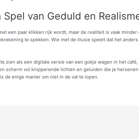
n Spel van Geduld en Realism
 met een paar klikken rijk wordt, maar de realiteit is vaak mind
krekening te spekken. Wie met de illusie speelt dat het anders 
te zien als een digitale versie van een gokje wagen in het café, 
 een scherm vol knipperende lichten en geluiden die je hersene
s de enige manier om niet in de val te lopen.