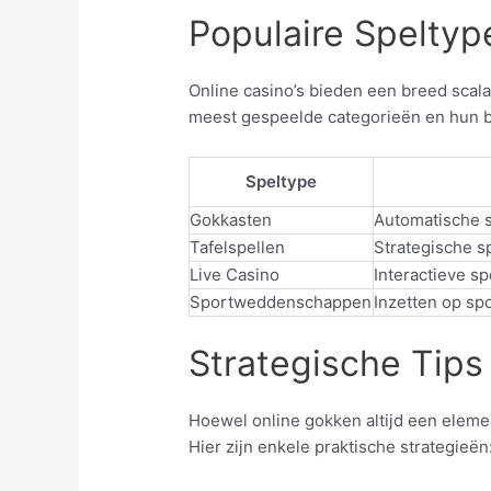
Populaire Spelty
Online casino’s bieden een breed scal
meest gespeelde categorieën en hun b
Speltype
Gokkasten
Automatische 
Tafelspellen
Strategische sp
Live Casino
Interactieve sp
Sportweddenschappen
Inzetten op s
Strategische Tips
Hoewel online gokken altijd een eleme
Hier zijn enkele praktische strategieën