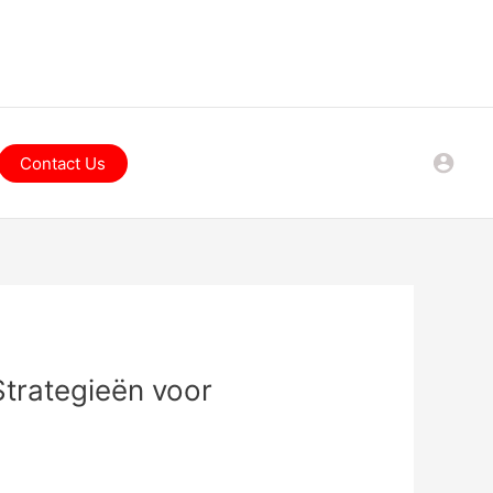
Contact Us
Strategieën voor