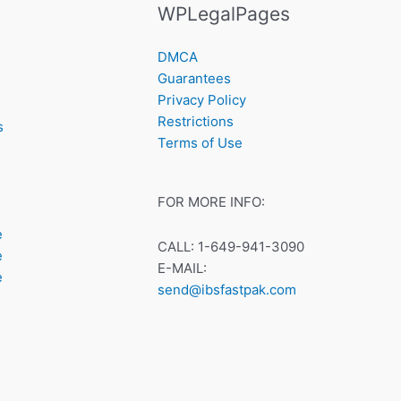
WPLegalPages
DMCA
Guarantees
Privacy Policy
Restrictions
s
Terms of Use
FOR MORE INFO:
e
CALL: 1-649-941-3090
e
E-MAIL:
e
send@ibsfastpak.com