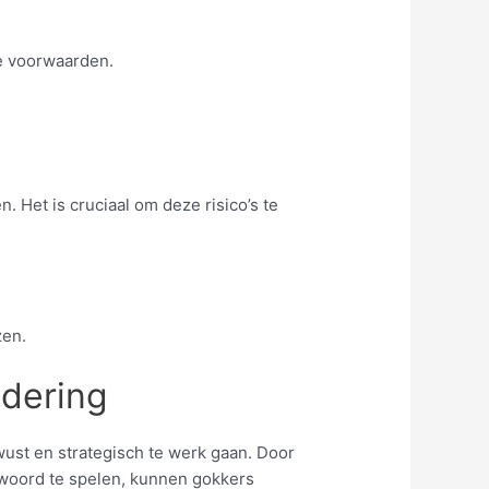
e voorwaarden.
. Het is cruciaal om deze risico’s te
zen.
adering
ust en strategisch te werk gaan. Door
twoord te spelen, kunnen gokkers