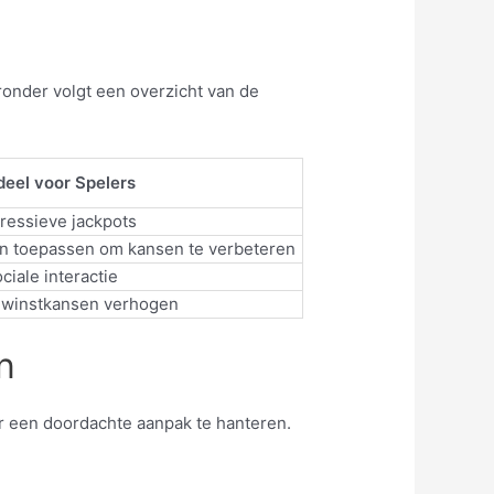
ronder volgt een overzicht van de
deel voor Spelers
gressieve jackpots
ën toepassen om kansen te verbeteren
ciale interactie
 winstkansen verhogen
n
r een doordachte aanpak te hanteren.