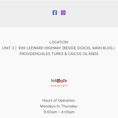
LOCATION:
UNIT 3 | 999 LEEWARD HIGHWAY (BESIDE DIGICEL MAIN BLDG.)
PROVIDENCIALES TURKS & CAICOS ISLANDS
w e b d e s i g n s
Hours of Operation:
Mondays to Thursday:
9:00am – 4:00pm