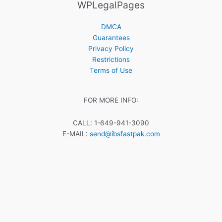
WPLegalPages
DMCA
Guarantees
Privacy Policy
Restrictions
Terms of Use
FOR MORE INFO:
CALL: 1-649-941-3090
E-MAIL:
send@ibsfastpak.com