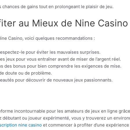
hances de gains tout en prolongeant le plaisir de jeu.
fiter au Mieux de Nine Casino
ine Casino, voici quelques recommandations :
espectez-le pour éviter les mauvaises surprises.
es jeux pour vous entraîner avant de miser de l’argent réel.
ons des bonus pour bien comprendre les exigences de mise.
s de doute ou de problème.
veautés pour découvrir de nouveaux jeux passionnants.
orme incontournable pour les amateurs de jeux en ligne grâce à
 débutant ou joueur expérimenté, vous y trouverez un environ
scription nine casino
et commencer à profiter d’une expérience d