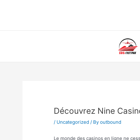
Skip
to
content
Post
navigation
Découvrez Nine Casino
/
Uncategorized
/ By
outbound
Le monde des casinos en ligne ne cesse