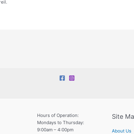
eil.
Hours of Operation:
Site M
Mondays to Thursday:
9:00am – 4:00pm
About Us