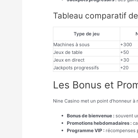
Tableau comparatif de
Type de jeu
N
Machines à sous
+300
Jeux de table
+50
Jeux en direct
+30
Jackpots progressifs
+20
Les Bonus et Pro
Nine Casino met un point d’honneur à r
Bonus de bienvenue :
souvent un
Promotions hebdomadaires :
ca
Programme VIP :
récompenses pe