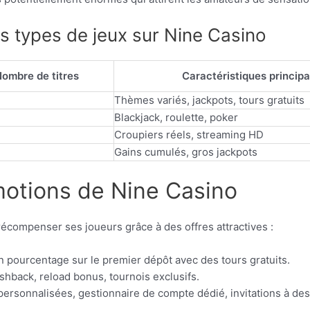
s types de jeux sur Nine Casino
ombre de titres
Caractéristiques principa
Thèmes variés, jackpots, tours gratuits
Blackjack, roulette, poker
Croupiers réels, streaming HD
Gains cumulés, gros jackpots
motions de Nine Casino
écompenser ses joueurs grâce à des offres attractives :
 pourcentage sur le premier dépôt avec des tours gratuits.
shback, reload bonus, tournois exclusifs.
rsonnalisées, gestionnaire de compte dédié, invitations à de