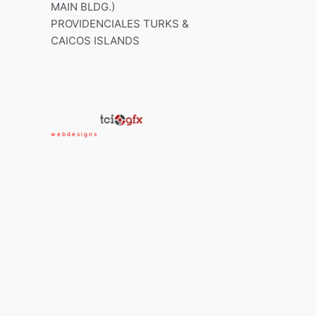
MAIN BLDG.)
PROVIDENCIALES TURKS &
CAICOS ISLANDS
w e b d e s i g n s