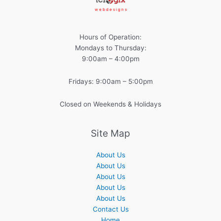
w e b d e s i g n s
Hours of Operation:
Mondays to Thursday:
9:00am – 4:00pm
Fridays: 9:00am – 5:00pm
Closed on Weekends & Holidays
Site Map
About Us
About Us
About Us
About Us
About Us
Contact Us
Home