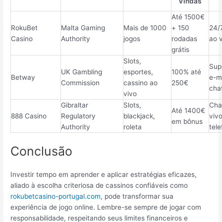
Vindas
Até 1500€
RokuBet
Malta Gaming
Mais de 1000
+ 150
24/
Casino
Authority
jogos
rodadas
ao 
grátis
Slots,
Sup
UK Gambling
esportes,
100% até
Betway
e-m
Commission
cassino ao
250€
cha
vivo
Gibraltar
Slots,
Cha
Até 1400€
888 Casino
Regulatory
blackjack,
viv
em bônus
Authority
roleta
tel
Conclusão
Investir tempo em aprender e aplicar estratégias eficazes,
aliado à escolha criteriosa de cassinos confiáveis como
rokubetcasino-portugal.com
, pode transformar sua
experiência de jogo online. Lembre-se sempre de jogar com
responsabilidade, respeitando seus limites financeiros e