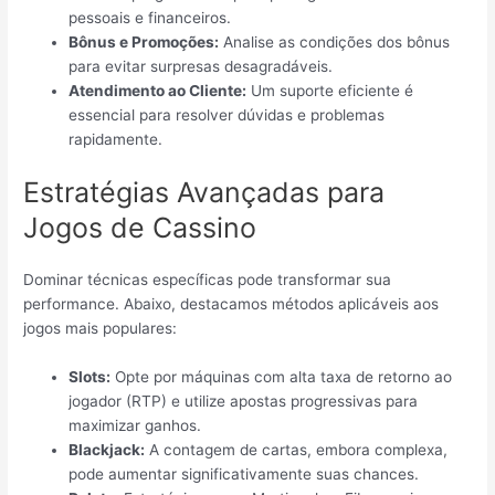
pessoais e financeiros.
Bônus e Promoções:
Analise as condições dos bônus
para evitar surpresas desagradáveis.
Atendimento ao Cliente:
Um suporte eficiente é
essencial para resolver dúvidas e problemas
rapidamente.
Estratégias Avançadas para
Jogos de Cassino
Dominar técnicas específicas pode transformar sua
performance. Abaixo, destacamos métodos aplicáveis aos
jogos mais populares:
Slots:
Opte por máquinas com alta taxa de retorno ao
jogador (RTP) e utilize apostas progressivas para
maximizar ganhos.
Blackjack:
A contagem de cartas, embora complexa,
pode aumentar significativamente suas chances.