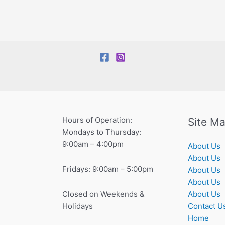
Hours of Operation:
Site M
Mondays to Thursday:
9:00am – 4:00pm
About Us
About Us
Fridays: 9:00am – 5:00pm
About Us
About Us
About Us
Closed on Weekends &
Contact U
Holidays
Home