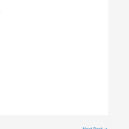
.
Next Post
→