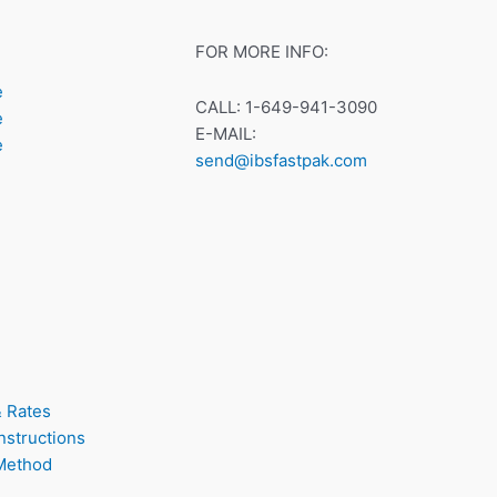
FOR MORE INFO:
e
CALL: 1-649-941-3090
e
E-MAIL:
e
send@ibsfastpak.com
& Rates
nstructions
Method