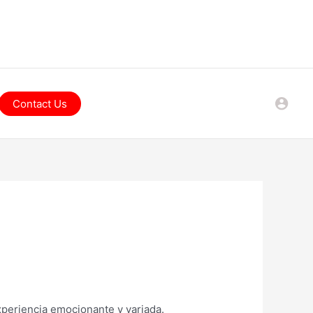
Contact Us
periencia emocionante y variada.