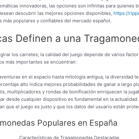
máticas innovadoras, las opciones son infinitas para quienes bu
desean descubrir las mejores opciones disponibles,
https://rip
as más populares y confiables del mercado español.
icas Definen a una Tragamone
girar los carretes; la calidad del juego depende de varios fact
ctos más importantes se encuentran:
enturas en el espacio hasta mitología antigua, la diversidad te
centaje alto indica mejores probabilidades de ganar a largo pl
is, multiplicadores y rondas de bonificación enriquecen la jugab
ar desde cualquier dispositivo es fundamental en la actualidad.
n que el juego es justo y que los datos del usuario están prote
amonedas Populares en España
Características de Tragamonedas Destacadas