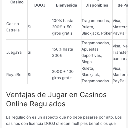
Casino
DGOJ
Bienvenida
Disponibles
de P
100% hasta
Tragamonedas,
Visa,
Casino
Sí
200€ + 50
Ruleta,
Masterc
Estrella
giros gratis
Blackjack, Póker
PayPal, S
Tragamonedas,
Visa, Net
150% hasta
Apuestas
JuegaYa
Sí
Transfe
300€
deportivas,
bancari
Bingo
Ruleta,
Visa,
200€ + 100
RoyalBet
Sí
Blackjack,
Masterc
giros gratis
Tragamonedas
PayPal
Ventajas de Jugar en Casinos
Online Regulados
La regulación es un aspecto que no debe pasarse por alto. Los
casinos con licencia DGOJ ofrecen múltiples beneficios que