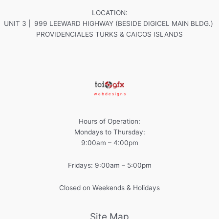
LOCATION:
UNIT 3 | 999 LEEWARD HIGHWAY (BESIDE DIGICEL MAIN BLDG.)
PROVIDENCIALES TURKS & CAICOS ISLANDS
w e b d e s i g n s
Hours of Operation:
Mondays to Thursday:
9:00am – 4:00pm
Fridays: 9:00am – 5:00pm
Closed on Weekends & Holidays
Site Map