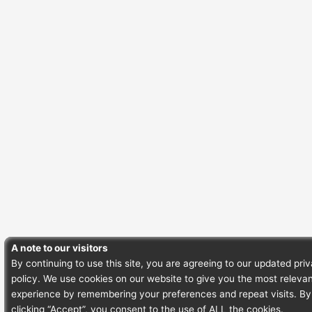
A note to our visitors
By continuing to use this site, you are agreeing to our updated pri
policy. We use cookies on our website to give you the most releva
experience by remembering your preferences and repeat visits. By
clicking “Accept”, you consent to the use of ALL the cookies.