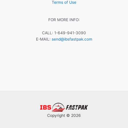
Terms of Use
FOR MORE INFO:
CALL: 1-649-941-3090
E-MAIL:
send@ibsfastpak.com
Copyright © 2026