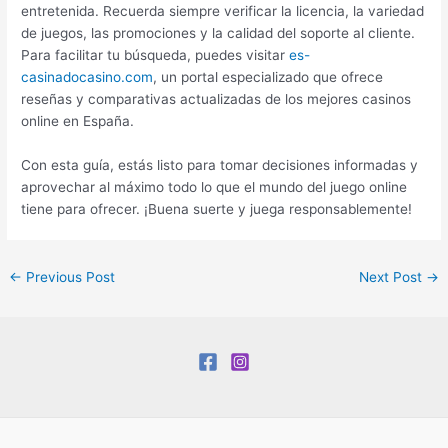
entretenida. Recuerda siempre verificar la licencia, la variedad
de juegos, las promociones y la calidad del soporte al cliente.
Para facilitar tu búsqueda, puedes visitar
es-
casinadocasino.com
, un portal especializado que ofrece
reseñas y comparativas actualizadas de los mejores casinos
online en España.
Con esta guía, estás listo para tomar decisiones informadas y
aprovechar al máximo todo lo que el mundo del juego online
tiene para ofrecer. ¡Buena suerte y juega responsablemente!
←
Previous Post
Next Post
→