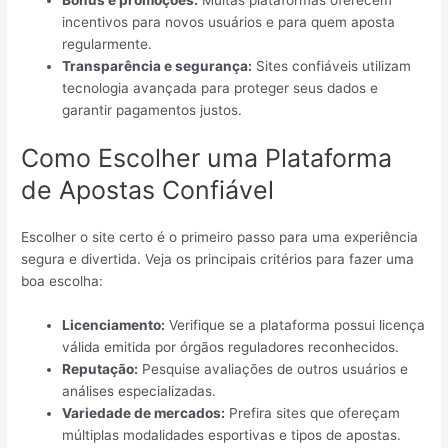
Bônus e promoções:
Muitas plataformas oferecem
incentivos para novos usuários e para quem aposta
regularmente.
Transparência e segurança:
Sites confiáveis utilizam
tecnologia avançada para proteger seus dados e
garantir pagamentos justos.
Como Escolher uma Plataforma
de Apostas Confiável
Escolher o site certo é o primeiro passo para uma experiência
segura e divertida. Veja os principais critérios para fazer uma
boa escolha:
Licenciamento:
Verifique se a plataforma possui licença
válida emitida por órgãos reguladores reconhecidos.
Reputação:
Pesquise avaliações de outros usuários e
análises especializadas.
Variedade de mercados:
Prefira sites que ofereçam
múltiplas modalidades esportivas e tipos de apostas.