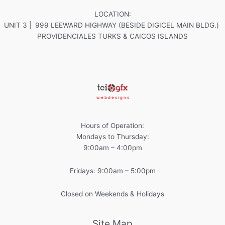
LOCATION:
UNIT 3 | 999 LEEWARD HIGHWAY (BESIDE DIGICEL MAIN BLDG.)
PROVIDENCIALES TURKS & CAICOS ISLANDS
w e b d e s i g n s
Hours of Operation:
Mondays to Thursday:
9:00am – 4:00pm
Fridays: 9:00am – 5:00pm
Closed on Weekends & Holidays
Site Map