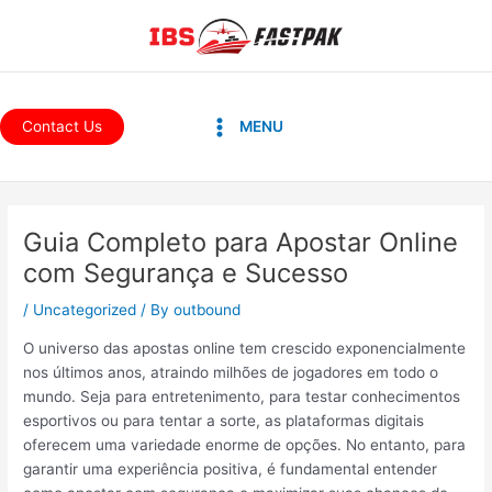
Skip
to
content
Main
Contact Us
MENU
Menu
Post
navigation
Guia Completo para Apostar Online
com Segurança e Sucesso
/
Uncategorized
/ By
outbound
O universo das apostas online tem crescido exponencialmente
nos últimos anos, atraindo milhões de jogadores em todo o
mundo. Seja para entretenimento, para testar conhecimentos
esportivos ou para tentar a sorte, as plataformas digitais
oferecem uma variedade enorme de opções. No entanto, para
garantir uma experiência positiva, é fundamental entender