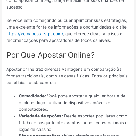
como apostar com segurança e maximizar suas chances de
sucesso.
Se você está começando ou quer aprimorar suas estratégias,
uma excelente fonte de informações e oportunidades é o site
https://vemapostars-pt.com/
, que oferece dicas, análises e
recomendações para apostadores de todos os níveis.
Por Que Apostar Online?
Apostar online traz diversas vantagens em comparação às
formas tradicionais, como as casas físicas. Entre os principais
benefícios, destacam-se:
Comodidade:
Você pode apostar a qualquer hora e de
qualquer lugar, utilizando dispositivos móveis ou
computadores.
Variedade de opções:
Desde esportes populares como
futebol e basquete até eventos menos convencionais e
jogos de cassino.