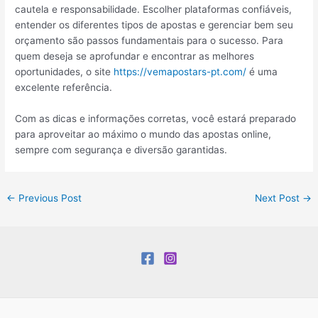
cautela e responsabilidade. Escolher plataformas confiáveis,
entender os diferentes tipos de apostas e gerenciar bem seu
orçamento são passos fundamentais para o sucesso. Para
quem deseja se aprofundar e encontrar as melhores
oportunidades, o site
https://vemapostars-pt.com/
é uma
excelente referência.
Com as dicas e informações corretas, você estará preparado
para aproveitar ao máximo o mundo das apostas online,
sempre com segurança e diversão garantidas.
←
Previous Post
Next Post
→