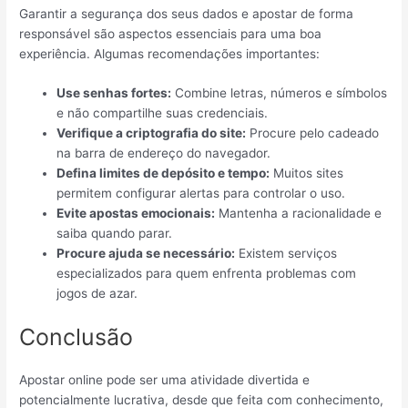
Garantir a segurança dos seus dados e apostar de forma
responsável são aspectos essenciais para uma boa
experiência. Algumas recomendações importantes:
Use senhas fortes:
Combine letras, números e símbolos
e não compartilhe suas credenciais.
Verifique a criptografia do site:
Procure pelo cadeado
na barra de endereço do navegador.
Defina limites de depósito e tempo:
Muitos sites
permitem configurar alertas para controlar o uso.
Evite apostas emocionais:
Mantenha a racionalidade e
saiba quando parar.
Procure ajuda se necessário:
Existem serviços
especializados para quem enfrenta problemas com
jogos de azar.
Conclusão
Apostar online pode ser uma atividade divertida e
potencialmente lucrativa, desde que feita com conhecimento,