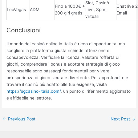
Slot, Casinò
Fino a 1000€ +
Chat live 2
LeoVegas
ADM
Live, Sport
200 giri gratis
Email
virtuali
Conclusioni
Il mondo dei casinò online in Italia è ricco di opportunità, ma
scegliere la piattaforma giusta richiede attenzione e
consapevolezza. Verificare la licenza, valutare l’offerta di
giochi, comprendere i bonus e adottare strategie di gioco
responsabile sono passaggi fondamentali per vivere
un’esperienza di gioco sicura e divertente. Per approfondire e
trovare il casinò più adatto alle tue esigenze, visita
https://sgcasino-italia.com/
, un punto di riferimento aggiornato
e affidabile nel settore.
←
Previous Post
Next Post
→