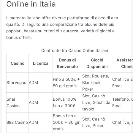
Online in Italia
Il mercato italiano offre diverse piattaforme di gioco di alta
qualità. Di seguito una comparazione tra alcune delle più
popolari, basata su criteri di sicurezza, varietà di giochi e
bonus offerti:
Confronto tra Casinò Online Italiani
Bonus di
Giochi
Assiste
Casinò
Licenza
Benvenuto
Disponibili
Client
Slot, Roulette,
Fino a 500€ +
Chat live 2
StarVegas
ADM
Blackjack,
50 giri gratis
Email
Poker
Slot, Casinò
Snai
Bonus 100%
Telefono, 
ADM
Live, Giochi da
Casino
fino a 300€
Email
tavolo
Bonus fino a
Slot, Casinò
888 Casino
ADM
500€ + 30 giri
Chat live, 
Live, Poker
gratis