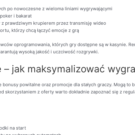
ych po nowoczesne z wieloma liniami wygrywającymi
 poker i bakarat
 z prawdziwym krupierem przez transmisję wideo
ortu, którzy chcą łączyć emocje z grą
wców oprogramowania, których gry dostępne są w kasynie. Ren
rantują wysoką jakość i uczciwość rozgrywki.
e – jak maksymalizować wygr
ne bonusy powitalne oraz promocje dla stałych graczy. Mogą t
ed skorzystaniem z oferty warto dokładnie zapoznać się z reg
dki na start