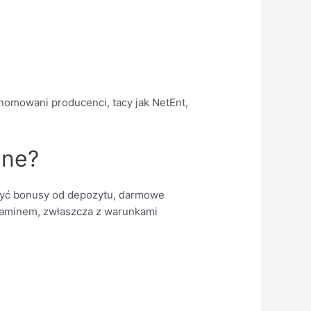
omowani producenci, tacy jak NetEnt,
ane?
o być bonusy od depozytu, darmowe
ulaminem, zwłaszcza z warunkami