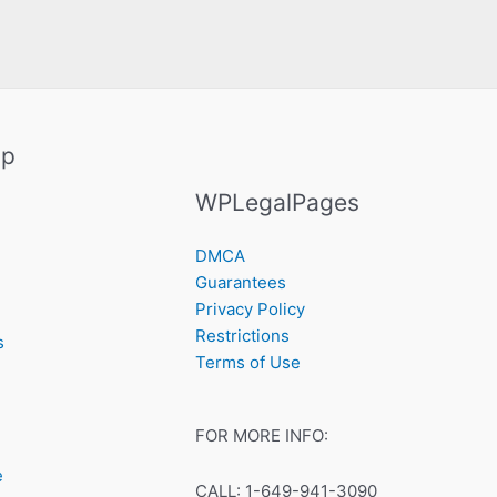
ap
WPLegalPages
DMCA
Guarantees
Privacy Policy
Restrictions
s
Terms of Use
FOR MORE INFO:
e
CALL: 1-649-941-3090