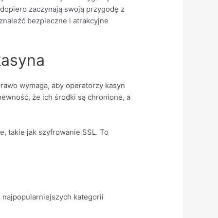
dopiero zaczynają swoją przygodę z
znaleźć bezpieczne i atrakcyjne
kasyna
 prawo wymaga, aby operatorzy kasyn
ewność, że ich środki są chronione, a
e, takie jak szyfrowanie SSL. To
 najpopularniejszych kategorii