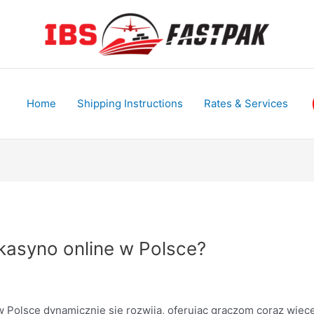
Home
Shipping Instructions
Rates & Services
kasyno online w Polsce?
w Polsce dynamicznie się rozwija, oferując graczom coraz więc