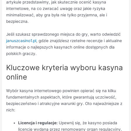
artykule przedstawimy, jak skutecznie ocenić kasyna
internetowe, na co zwracać uwagę oraz jakie ryzyka
minimalizować, aby gra była nie tylko przyjemna, ale i
bezpieczna.
Jeśli szukasz sprawdzonego miejsca do gry, warto odwiedzić
januszcasino1.pl
, gdzie znajdziesz rzetelne recenzje i aktualne
informacje o najlepszych kasynach online dostępnych dla
polskich graczy.
Kluczowe kryteria wyboru kasyna
online
Wybór kasyna internetowego powinien opierać się na kilku
fundamentalnych aspektach, które gwarantują uczciwość,
bezpieczeństwo i atrakcyjne warunki gry. Oto najważniejsze z
nich:
Licencja i regulacje:
Upewnij się, że kasyno posiada
licencję wydaną przez renomowany organ regulacyjny,