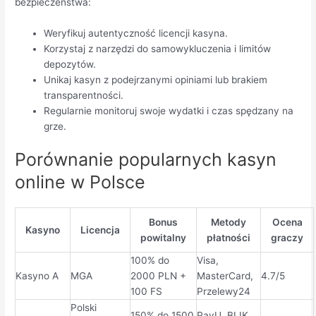
bezpieczeństwa:
Weryfikuj autentyczność licencji kasyna.
Korzystaj z narzędzi do samowykluczenia i limitów
depozytów.
Unikaj kasyn z podejrzanymi opiniami lub brakiem
transparentności.
Regularnie monitoruj swoje wydatki i czas spędzany na
grze.
Porównanie popularnych kasyn
online w Polsce
Bonus
Metody
Ocena
Kasyno
Licencja
powitalny
płatności
graczy
100% do
Visa,
Kasyno A
MGA
2000 PLN +
MasterCard,
4.7/5
100 FS
Przelewy24
Polski
150% do 1500
PayU, BLIK,