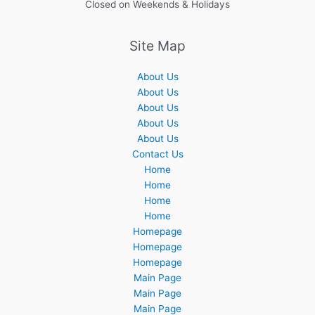
Closed on Weekends & Holidays
Site Map
About Us
About Us
About Us
About Us
About Us
Contact Us
Home
Home
Home
Home
Homepage
Homepage
Homepage
Main Page
Main Page
Main Page