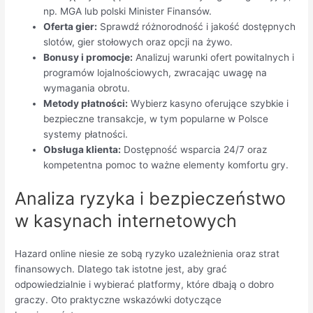
np. MGA lub polski Minister Finansów.
Oferta gier:
Sprawdź różnorodność i jakość dostępnych
slotów, gier stołowych oraz opcji na żywo.
Bonusy i promocje:
Analizuj warunki ofert powitalnych i
programów lojalnościowych, zwracając uwagę na
wymagania obrotu.
Metody płatności:
Wybierz kasyno oferujące szybkie i
bezpieczne transakcje, w tym popularne w Polsce
systemy płatności.
Obsługa klienta:
Dostępność wsparcia 24/7 oraz
kompetentna pomoc to ważne elementy komfortu gry.
Analiza ryzyka i bezpieczeństwo
w kasynach internetowych
Hazard online niesie ze sobą ryzyko uzależnienia oraz strat
finansowych. Dlatego tak istotne jest, aby grać
odpowiedzialnie i wybierać platformy, które dbają o dobro
graczy. Oto praktyczne wskazówki dotyczące