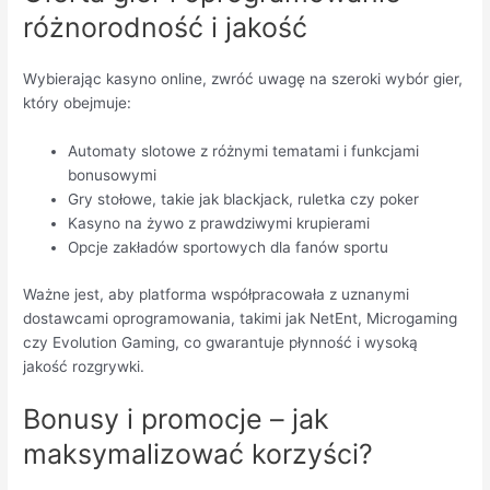
różnorodność i jakość
Wybierając kasyno online, zwróć uwagę na szeroki wybór gier,
który obejmuje:
Automaty slotowe z różnymi tematami i funkcjami
bonusowymi
Gry stołowe, takie jak blackjack, ruletka czy poker
Kasyno na żywo z prawdziwymi krupierami
Opcje zakładów sportowych dla fanów sportu
Ważne jest, aby platforma współpracowała z uznanymi
dostawcami oprogramowania, takimi jak NetEnt, Microgaming
czy Evolution Gaming, co gwarantuje płynność i wysoką
jakość rozgrywki.
Bonusy i promocje – jak
maksymalizować korzyści?