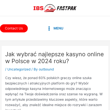
Skip
to
content
Main
Contact Us
MENU
Menu
Post
navigation
Jak wybrać najlepsze kasyno online
w Polsce w 2024 roku?
/
Uncategorized
/ By
outbound
Czy wiesz, że ponad 60% polskich graczy online szuka
bezpiecznych i atrakcyjnych platform do gry? Wybór
odpowiedniego kasyna internetowego może znacząco
wpłynąć na Twoje doświadczenia oraz szanse na wygraną. W
tym artykule przedstawimy kluczowe aspekty, które warto
rozważyć, aby znaleźć idealne miejsce do rozrywki i zarazem