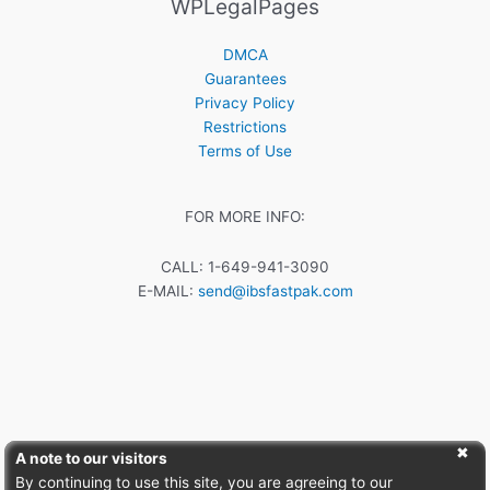
WPLegalPages
DMCA
Guarantees
Privacy Policy
Restrictions
Terms of Use
FOR MORE INFO:
CALL: 1-649-941-3090
E-MAIL:
send@ibsfastpak.com
A note to our visitors
By continuing to use this site, you are agreeing to our