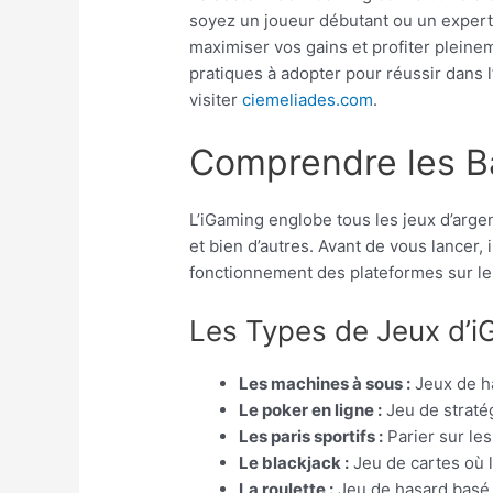
soyez un joueur débutant ou un expert 
maximiser vos gains et profiter pleine
pratiques à adopter pour réussir dans 
visiter
ciemeliades.com
.
Comprendre les B
L’iGaming englobe tous les jeux d’argent
et bien d’autres. Avant de vous lancer,
fonctionnement des plateformes sur le
Les Types de Jeux d’
Les machines à sous :
Jeux de ha
Le poker en ligne :
Jeu de straté
Les paris sportifs :
Parier sur les
Le blackjack :
Jeu de cartes où la
La roulette :
Jeu de hasard basé s