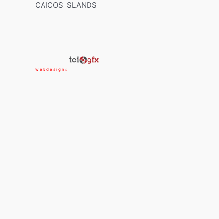
CAICOS ISLANDS
w e b d e s i g n s