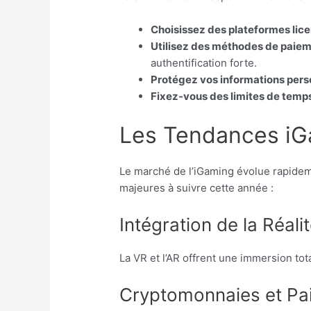
Choisissez des plateformes lice
Utilisez des méthodes de paiem
authentification forte.
Protégez vos informations perso
Fixez-vous des limites de temps 
Les Tendances iGa
Le marché de l’iGaming évolue rapidem
majeures à suivre cette année :
Intégration de la Réal
La VR et l’AR offrent une immersion tota
Cryptomonnaies et Pa