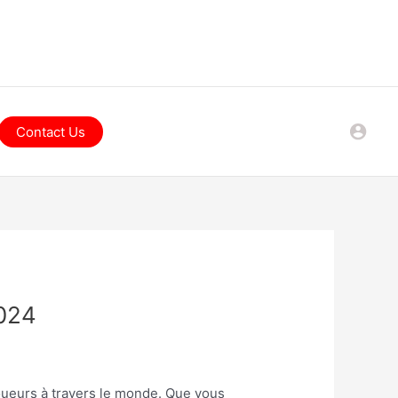
Contact Us
2024
joueurs à travers le monde. Que vous