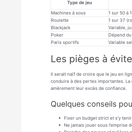
Type de jeu
Machines à sous
1 sur 50 à 
Roulette
1 sur 37 (r
Blackjack
Variable, ju
Poker
Dépend du 
Paris sportifs
Variable se
Les pièges à évite
Il serait naïf de croire que le jeu en l
conduire à des pertes importantes. La d
amèrement leur excès de confiance.
Quelques conseils pour
Fixer un budget strict et s’y ten
Ne jamais jouer sous l’emprise de