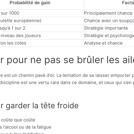
Probabilité de gain
Facte
1 sur 1000
Principalement chance
oulette européenne)
Chance avec un soupço
squ’à 1 sur 2
Stratégie importante
niveau des joueurs
Stratégie et psychologi
lon les cotes
Analyse et chance
r pour ne pas se brûler les ai
igne est un chemin pavé d’or. La tentation de se laisser emporter
iscipline est une vertu rare dans ce domaine, et ceux qui s’en 
 garder la tête froide
ir coûte que coûte
 l’alcool ou de la fatigue