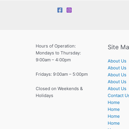
Hours of Operation:
Site M
Mondays to Thursday:
9:00am – 4:00pm
About Us
About Us
Fridays: 9:00am – 5:00pm
About Us
About Us
About Us
Closed on Weekends &
Contact U
Holidays
Home
Home
Home
Home