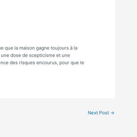
ue que la maison gagne toujours à la
c une dose de scepticisme et une
ience des risques encourus, pour que le
Next Post
→