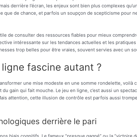
 mais derrière l’écran, les enjeux sont bien plus complexes qu’
e que de chance, et parfois un soupçon de scepticisme pour ne p
t utile de consulter des ressources fiables pour mieux compren
ctive intéressante sur les tendances actuelles et les pratiques
esses trop belles pour être vraies, souvent servies avec un sour
 ligne fascine autant ?
 transformer une mise modeste en une somme rondelette, voilà ce
t du gain qui fait mouche. Le jeu en ligne, c’est aussi un specta
s attention, cette illusion de contrôle est parfois aussi trompe
logiques derrière le pari
os biais cognitifs. Le fameux “presque gagné” ou la “victoire d