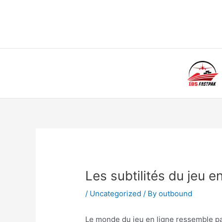
Skip
to
content
Post
navigation
Les subtilités du jeu e
/
Uncategorized
/ By
outbound
Le monde du jeu en ligne ressemble par