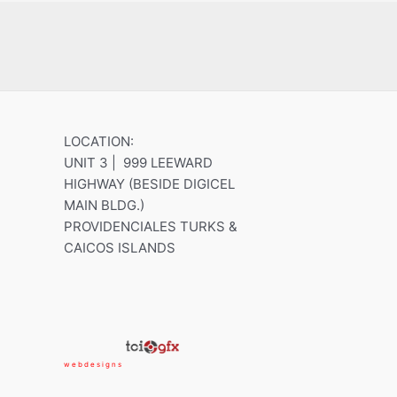
LOCATION:
UNIT 3 | 999 LEEWARD
HIGHWAY (BESIDE DIGICEL
MAIN BLDG.)
PROVIDENCIALES TURKS &
CAICOS ISLANDS
w e b d e s i g n s