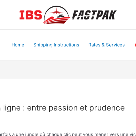
Home
Shipping Instructions
Rates & Services
n ligne : entre passion et prudence
fois à une jungle où chaque clic peut vous mener vers une vict