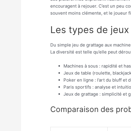
encouragent à rejouer. C’est un peu comm
souvent moins clémente, et le joueur fi
Les types de jeux 
Du simple jeu de grattage aux machines
La diversité est telle qu’elle peut déro
Machines à sous : rapidité et ha
Jeux de table (roulette, blackjac
Poker en ligne : l’art du bluff et
Paris sportifs : analyse et intuit
Jeux de grattage : simplicité et g
Comparaison des proba