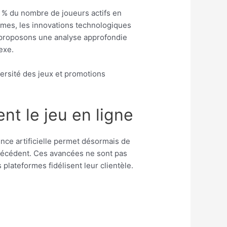
 % du nombre de joueurs actifs en
rmes, les innovations technologiques
us proposons une analyse approfondie
exe.
diversité des jeux et promotions
nt le jeu en ligne
gence artificielle permet désormais de
précédent. Ces avancées ne sont pas
plateformes fidélisent leur clientèle.