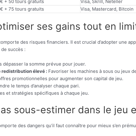
€ + 50 tours gratuits
Visa, Skrill, Neteller
€ + 75 tours gratuits
Visa, Mastercard, Bitcoin
timiser ses gains tout en limi
 comporte des risques financiers. Il est crucial d’adopter une a
 de succès :
s dépasser la somme prévue pour jouer.
 redistribution élevé :
Favoriser les machines à sous ou jeux de
 offres promotionnelles pour augmenter son capital de jeu.
dre le temps d’analyser chaque pari.
s et stratégies spécifiques à chaque jeu.
pas sous-estimer dans le jeu e
comporte des dangers qu’il faut connaître pour mieux s’en prémun