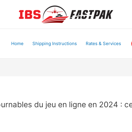
Home
Shipping Instructions
Rates & Services
urnables du jeu en ligne en 2024 : c