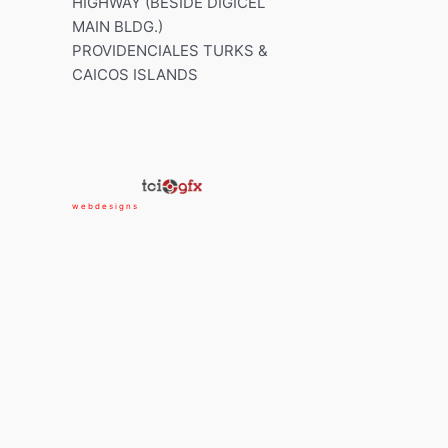
HIGHWAY (BESIDE DIGICEL
MAIN BLDG.)
PROVIDENCIALES TURKS &
CAICOS ISLANDS
w e b d e s i g n s