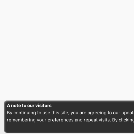
A note to our visitors
By continuing to use this site, you are agreeing to our upd
remembering your preferences and repeat visits. By clicking