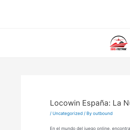
Skip
to
content
Post
navigation
Locowin España: La N
/
Uncategorized
/ By
outbound
En el mundo del juego online, encontra