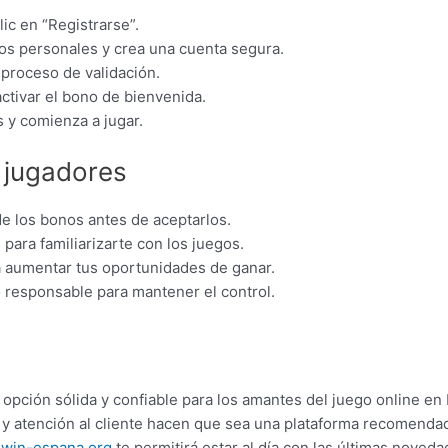
lic en “Registrarse”.
tos personales y crea una cuenta segura.
 proceso de validación.
activar el bono de bienvenida.
 y comienza a jugar.
 jugadores
de los bonos antes de aceptarlos.
ara familiarizarte con los juegos.
 aumentar tus oportunidades de ganar.
o responsable para mantener el control.
pción sólida y confiable para los amantes del juego online en
 y atención al cliente hacen que sea una plataforma recomenda
owin-espana.org
te permitirá estar al día con las últimas noved