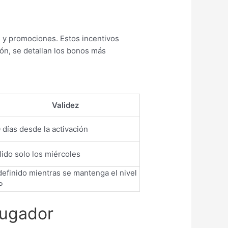
 y promociones. Estos incentivos
ión, se detallan los bonos más
Validez
 días desde la activación
lido solo los miércoles
definido mientras se mantenga el nivel
P
jugador