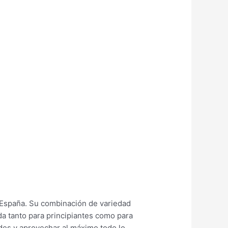
 España. Su combinación de variedad
da tanto para principiantes como para
ades y aprovechar al máximo todo lo