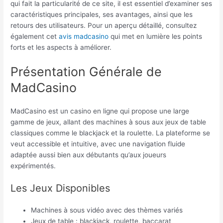
qui fait la particularité de ce site, il est essentiel d’examiner ses
caractéristiques principales, ses avantages, ainsi que les
retours des utilisateurs. Pour un aperçu détaillé, consultez
également cet
avis madcasino
qui met en lumière les points
forts et les aspects à améliorer.
Présentation Générale de
MadCasino
MadCasino est un casino en ligne qui propose une large
gamme de jeux, allant des machines à sous aux jeux de table
classiques comme le blackjack et la roulette. La plateforme se
veut accessible et intuitive, avec une navigation fluide
adaptée aussi bien aux débutants qu’aux joueurs
expérimentés.
Les Jeux Disponibles
Machines à sous vidéo avec des thèmes variés
Jeux de table : blackjack, roulette, baccarat