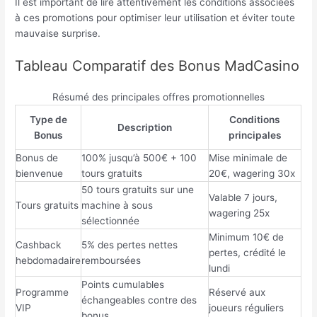
Il est important de lire attentivement les conditions associées
à ces promotions pour optimiser leur utilisation et éviter toute
mauvaise surprise.
Tableau Comparatif des Bonus MadCasino
Résumé des principales offres promotionnelles
Type de
Conditions
Description
Bonus
principales
Bonus de
100% jusqu’à 500€ + 100
Mise minimale de
bienvenue
tours gratuits
20€, wagering 30x
50 tours gratuits sur une
Valable 7 jours,
Tours gratuits
machine à sous
wagering 25x
sélectionnée
Minimum 10€ de
Cashback
5% des pertes nettes
pertes, crédité le
hebdomadaire
remboursées
lundi
Points cumulables
Programme
Réservé aux
échangeables contre des
VIP
joueurs réguliers
bonus