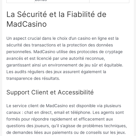
La Sécurité et la Fiabilité de
MadCasino
Un aspect crucial dans le choix d’un casino en ligne est la
sécurité des transactions et la protection des données
personnelles. MadCasino utilise des protocoles de cryptage
avancés et est licencié par une autorité reconnue,
garantissant ainsi un environnement de jeu sûr et équitable.
Les audits réguliers des jeux assurent également la
transparence des résultats.
Support Client et Accessibilité
Le service client de MadCasino est disponible via plusieurs
canaux : chat en direct, email et téléphone. Les agents sont
formés pour répondre rapidement et efficacement aux
questions des joueurs, qu’il s’agisse de problèmes techniques,
de demandes liées aux paiements ou de conseils sur les jeux.