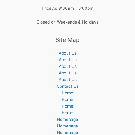
Fridays: 9:00am – 5:00pm
Closed on Weekends & Holidays
Site Map
About Us
About Us
About Us
About Us
About Us
Contact Us
Home
Home
Home
Home
Homepage
Homepage
Homepage