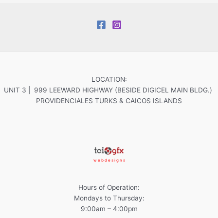
LOCATION:
UNIT 3 | 999 LEEWARD HIGHWAY (BESIDE DIGICEL MAIN BLDG.)
PROVIDENCIALES TURKS & CAICOS ISLANDS
w e b d e s i g n s
Hours of Operation:
Mondays to Thursday:
9:00am – 4:00pm