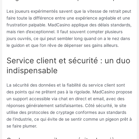
Les joueurs expérimentés savent que la vitesse de retrait peut
faire toute la différence entre une expérience agréable et une
frustration palpable. MadCasino applique des délais standards,
mais rien d’exceptionnel. Il faut souvent compter plusieurs
jours ouvrés, ce qui peut sembler long quand on a le nez dans
le guidon et que l’on rêve de dépenser ses gains ailleurs.
Service client et sécurité : un duo
indispensable
La sécurité des données et la fiabilité du service client sont
des points qui ne prêtent pas à la rigolade. MadCasino propose
un support accessible via chat en direct et email, avec des
réponses généralement satisfaisantes. Côté sécurité, le site
utilise des protocoles de cryptage conformes aux standards
de l’industrie, ce qui évite de se sentir comme un pigeon prêt à
se faire plumer.