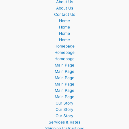
About Us
About Us
Contact Us
Home
Home
Home
Home
Homepage
Homepage
Homepage
Main Page
Main Page
Main Page
Main Page
Main Page
Main Page
Our Story
Our Story
Our Story
Services & Rates
Shipping Instructions