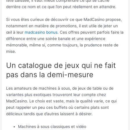
tête baissée, il vaut mieux comprendre ce qui se cache
derrière ce nom et ce que l’on peut réellement en attendre.
Si vous êtes curieux de découvrir ce que MadCasino propose,
notamment en matière de promotions, il est utile de jeter un
œil à leur
madcasino bonus
. Ces offres peuvent parfois faire la
différence entre une soirée banale et une expérience
mémorable, même si, comme toujours, la prudence reste de
mise.
Un catalogue de jeux qui ne fait
pas dans la demi-mesure
Les amateurs de machines à sous, de jeux de table ou de
variantes plus exotiques trouveront leur compte chez
MadCasino. Le choix est vaste, mais la qualité varie, ce qui
peut rappeler un peu ces buffets où certains plats sont
délicieux tandis que d’autres laissent à désirer.
Machines à sous classiques et vidéo