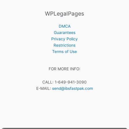
WPLegalPages
DMCA
Guarantees
Privacy Policy
Restrictions
Terms of Use
FOR MORE INFO:
CALL: 1-649-941-3090
E-MAIL:
send@ibsfastpak.com