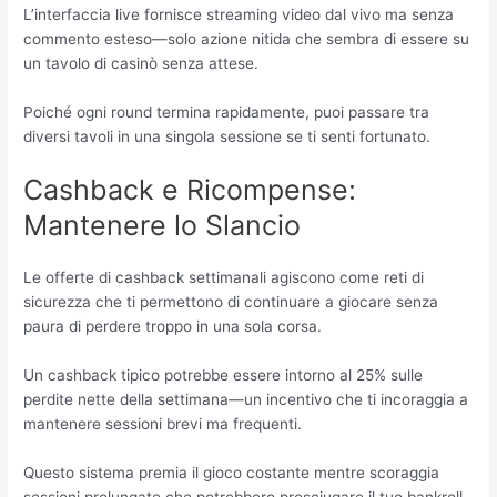
L’interfaccia live fornisce streaming video dal vivo ma senza
commento esteso—solo azione nitida che sembra di essere su
un tavolo di casinò senza attese.
Poiché ogni round termina rapidamente, puoi passare tra
diversi tavoli in una singola sessione se ti senti fortunato.
Cashback e Ricompense:
Mantenere lo Slancio
Le offerte di cashback settimanali agiscono come reti di
sicurezza che ti permettono di continuare a giocare senza
paura di perdere troppo in una sola corsa.
Un cashback tipico potrebbe essere intorno al 25% sulle
perdite nette della settimana—un incentivo che ti incoraggia a
mantenere sessioni brevi ma frequenti.
Questo sistema premia il gioco costante mentre scoraggia