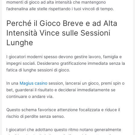
momenti di gioco ad alta intensità che mantengono
l’adrenalina alle stelle rispettando i tuoi vincoli di tempo.
Perché il Gioco Breve e ad Alta
Intensità Vince sulle Sessioni
Lunghe
I giocatori moderni spesso devono gestire lavoro, famiglia e
impegni sociali. Desiderano gratificazione immediata senza la
fatica di lunghe sessioni di gioco.
In una
Magius casino
session, lancerai un gioco, premi spin o
bet, guarderai il risultato e deciderai immediatamente se
continuare o andare via.
Questo schema favorisce attenzione focalizzata e riduce il
rischio di perdite senza senso.
I giocatori che adottano questo ritmo notano generalmente