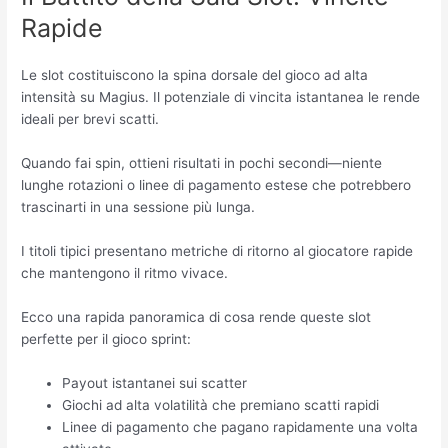
Rapide
Le slot costituiscono la spina dorsale del gioco ad alta
intensità su Magius. Il potenziale di vincita istantanea le rende
ideali per brevi scatti.
Quando fai spin, ottieni risultati in pochi secondi—niente
lunghe rotazioni o linee di pagamento estese che potrebbero
trascinarti in una sessione più lunga.
I titoli tipici presentano metriche di ritorno al giocatore rapide
che mantengono il ritmo vivace.
Ecco una rapida panoramica di cosa rende queste slot
perfette per il gioco sprint:
Payout istantanei sui scatter
Giochi ad alta volatilità che premiano scatti rapidi
Linee di pagamento che pagano rapidamente una volta