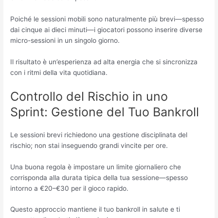
Poiché le sessioni mobili sono naturalmente più brevi—spesso
dai cinque ai dieci minuti—i giocatori possono inserire diverse
micro-sessioni in un singolo giorno.
Il risultato è un’esperienza ad alta energia che si sincronizza
con i ritmi della vita quotidiana.
Controllo del Rischio in uno
Sprint: Gestione del Tuo Bankroll
Le sessioni brevi richiedono una gestione disciplinata del
rischio; non stai inseguendo grandi vincite per ore.
Una buona regola è impostare un limite giornaliero che
corrisponda alla durata tipica della tua sessione—spesso
intorno a €20–€30 per il gioco rapido.
Questo approccio mantiene il tuo bankroll in salute e ti