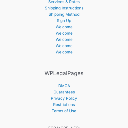
Services & Rates
Shipping Instructions
Shipping Method
Sign Up
Welcome
Welcome
Welcome
Welcome
Welcome
WPLegalPages
DMCA
Guarantees
Privacy Policy
Restrictions
Terms of Use