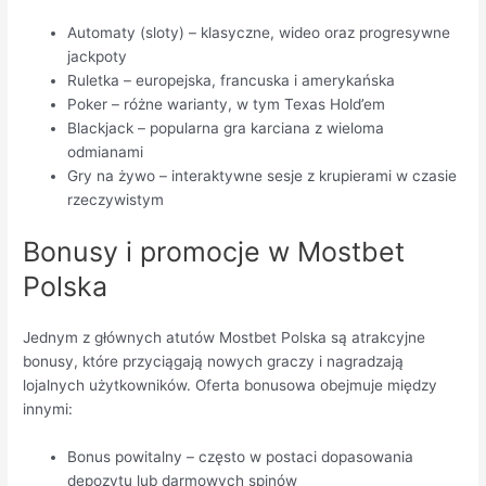
Automaty (sloty) – klasyczne, wideo oraz progresywne
jackpoty
Ruletka – europejska, francuska i amerykańska
Poker – różne warianty, w tym Texas Hold’em
Blackjack – popularna gra karciana z wieloma
odmianami
Gry na żywo – interaktywne sesje z krupierami w czasie
rzeczywistym
Bonusy i promocje w Mostbet
Polska
Jednym z głównych atutów Mostbet Polska są atrakcyjne
bonusy, które przyciągają nowych graczy i nagradzają
lojalnych użytkowników. Oferta bonusowa obejmuje między
innymi:
Bonus powitalny – często w postaci dopasowania
depozytu lub darmowych spinów