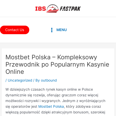
Skip
to
content
Main
Contact Us
MENU
Menu
Post
navigation
Mostbet Polska – Kompleksowy
Przewodnik po Popularnym Kasynie
Online
/
Uncategorized
/ By
outbound
W dzisiejszych czasach rynek kasyn online w Polsce
dynamicznie się rozwija, oferując graczom coraz więcej
możliwości rozrywki i wygranych. Jednym z wyróżniających
się operatorów jest
Mostbet Polska
, który zdobywa coraz
większą popularność dzięki atrakcyjnym bonusom, szerokiej