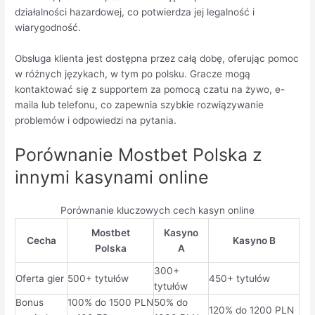
działalności hazardowej, co potwierdza jej legalność i
wiarygodność.
Obsługa klienta jest dostępna przez całą dobę, oferując pomoc
w różnych językach, w tym po polsku. Gracze mogą
kontaktować się z supportem za pomocą czatu na żywo, e-
maila lub telefonu, co zapewnia szybkie rozwiązywanie
problemów i odpowiedzi na pytania.
Porównanie Mostbet Polska z
innymi kasynami online
Porównanie kluczowych cech kasyn online
Mostbet
Kasyno
Cecha
Kasyno B
Polska
A
300+
Oferta gier
500+ tytułów
450+ tytułów
tytułów
Bonus
100% do 1500 PLN
50% do
120% do 1200 PLN