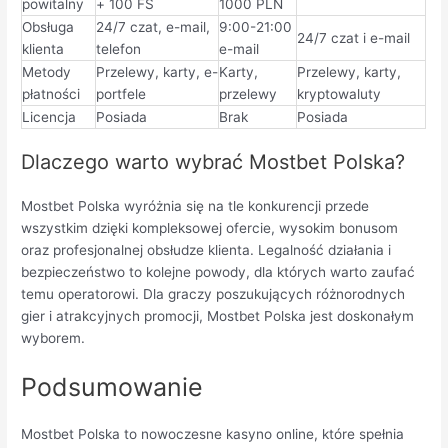
powitalny
+ 100 FS
1000 PLN
Obsługa
24/7 czat, e-mail,
9:00-21:00
24/7 czat i e-mail
klienta
telefon
e-mail
Metody
Przelewy, karty, e-
Karty,
Przelewy, karty,
płatności
portfele
przelewy
kryptowaluty
Licencja
Posiada
Brak
Posiada
Dlaczego warto wybrać Mostbet Polska?
Mostbet Polska wyróżnia się na tle konkurencji przede
wszystkim dzięki kompleksowej ofercie, wysokim bonusom
oraz profesjonalnej obsłudze klienta. Legalność działania i
bezpieczeństwo to kolejne powody, dla których warto zaufać
temu operatorowi. Dla graczy poszukujących różnorodnych
gier i atrakcyjnych promocji, Mostbet Polska jest doskonałym
wyborem.
Podsumowanie
Mostbet Polska to nowoczesne kasyno online, które spełnia