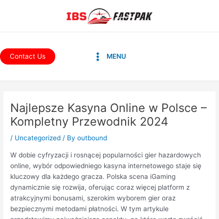
Skip
to
content
Main
Contact Us
MENU
Menu
Post
navigation
Najlepsze Kasyna Online w Polsce –
Kompletny Przewodnik 2024
/
Uncategorized
/ By
outbound
W dobie cyfryzacji i rosnącej popularności gier hazardowych
online, wybór odpowiedniego kasyna internetowego staje się
kluczowy dla każdego gracza. Polska scena iGaming
dynamicznie się rozwija, oferując coraz więcej platform z
atrakcyjnymi bonusami, szerokim wyborem gier oraz
bezpiecznymi metodami płatności. W tym artykule