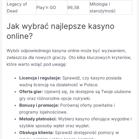
Legacy of
Mitologia i
Play’n GO
96,58
Dead
starożytność
Jak wybrać najlepsze kasyno
online?
Wybór odpowiedniego kasyna online może być wyzwaniem,
zwłaszcza dla nowych graczy. Oto kilka kluczowych kryteriów,
które warto wziąć pod uwagę:
Licencja i regulacje:
Sprawdź, czy kasyno posiada
ważną licencję na działalność w Polsce.
Oferta gier:
Upewnij się, że dostępne są Twoje ulubione
gry oraz różnorodne opcje rozrywki.
Bonusy i promocje:
Porównaj oferty powitalne i
programy lojalnościowe.
Metody płatności:
Wybierz kasyno oferujące wygodne i
szybkie sposoby wpłat oraz wypłat.
Obsługa klienta:
Sprawdź dostępność pomocy w