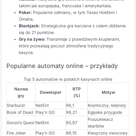
takimi jak europejska, francuska i amerykańska.
Poker:
Popularne odmiany, w tym Texas Hold’em i
Omaha.
Blackjack:
Strategiczna gra karciana z celem zbliżenia
się do 21 punktów.
Gry na żywo:
Transmisje z prawdziwymi krupierami,
które pozwalają poczuć atmosferę tradycyjnego
kasyna.
Popularne automaty online – przykłady
Top 5 automatów w polskich kasynach online
Nazwa
RTP
Deweloper
Motyw
gry
(%)
Starburst
NetEnt
96,1
Kosmiczny, klejnoty
Book of Dead
Play’n GO
96,21
Egipska przygoda
Poszukiwacz
Gonzo’s Quest
NetEnt
95,97
skarbów
Fire Joker
Play’n GO
96,15
Klasyczny owocowy