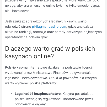
przedstawimy najważniejsze aspekty, na które warto zwrócić
uwagę, aby gra w kasynie online była nie tylko emocjonująca,
ale i bezpieczna.
Jeśli szukasz sprawdzonych i legalnych kasyn, warto
odwiedzić stronę
pl-flagmancasino.com
, gdzie znajdziesz
aktualne rankingi, recenzje oraz porady dotyczące najlepszych
operatorów na polskim rynku.
Dlaczego warto grać w polskich
kasynach online?
Polskie kasyna internetowe działają na podstawie licencji
wydawanej przez Ministerstwo Finansów, co gwarantuje
legalność i bezpieczeństwo. Oto kilka powodów, dla których
warto wybierać polskie platformy:
Legalność i bezpieczeństwo:
Kasyna posiadające
polską licencję są regulowane i kontrolowane przez
odpowiednie organy.