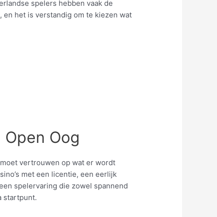
Nederlandse spelers hebben vaak de
, en het is verstandig om te kiezen wat
en Open Oog
s moet vertrouwen op wat er wordt
ino’s met een licentie, een eerlijk
 een spelervaring die zowel spannend
 startpunt.