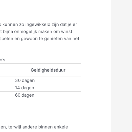
s kunnen zo ingewikkeld zijn dat je er
t bijna onmogelijk maken om winst
e spelen en gewoon te genieten van het
o’s
Geldigheidsduur
30 dagen
14 dagen
60 dagen
gen, terwijl andere binnen enkele