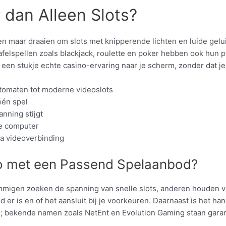
dan Alleen Slots?
leen maar draaien om slots met knipperende lichten en luide gelu
Tafelspellen zoals blackjack, roulette en poker hebben ook hun
 een stukje echte casino-ervaring naar je scherm, zonder dat je 
utomaten tot moderne videoslots
één spel
anning stijgt
de computer
ia videoverbinding
no met een Passend Spelaanbod?
Sommigen zoeken de spanning van snelle slots, anderen houden va
er is en of het aansluit bij je voorkeuren. Daarnaast is het han
n; bekende namen zoals NetEnt en Evolution Gaming staan garan