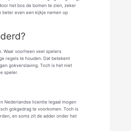
m door het bos de bomen te zien, zeker
an beter even een kijkje nemen op
nderd?
an. Waar voorheen veel spelers
enge regels te houden. Dat betekent
en gokverslaving. Toch is het niet
e speler.
een Nederlandse licentie legaal mogen
atisch gokgedrag te voorkomen. Toch is
aarden, en soms zit de adder onder het