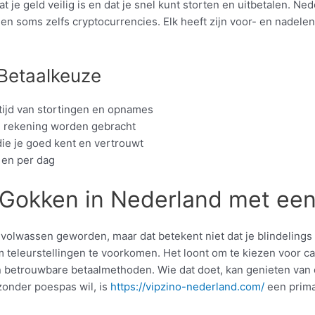
dat je geld veilig is en dat je snel kunt storten en uitbetalen. 
 en soms zelfs cryptocurrencies. Elk heeft zijn voor- en nadelen
Betaalkeuze
stijd van stortingen en opnames
in rekening worden gebracht
ie je goed kent en vertrouwt
e en per dag
e Gokken in Nederland met e
 volwassen geworden, maar dat betekent niet dat je blindeling
 teleurstellingen te voorkomen. Het loont om te kiezen voor cas
n betrouwbare betaalmethoden. Wie dat doet, kan genieten van
 zonder poespas wil, is
https://vipzino-nederland.com/
een prima