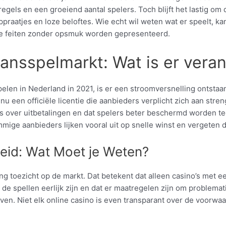
e regels en een groeiend aantal spelers. Toch blijft het lastig o
ppraatjes en loze beloftes. Wie echt wil weten wat er speelt, k
de feiten zonder opsmuk worden gepresenteerd.
nsspelmarkt: Wat is er vera
pelen in Nederland in 2021, is er een stroomversnelling ontsta
 nu een officiële licentie die aanbieders verplicht zich aan str
s over uitbetalingen en dat spelers beter beschermd worden teg
ige aanbieders lijken vooral uit op snelle winst en vergeten d
heid: Wat Moet je Weten?
ng toezicht op de markt. Dat betekent dat alleen casino’s met 
 de spellen eerlijk zijn en dat er maatregelen zijn om problem
blijven. Niet elk online casino is even transparant over de voorw