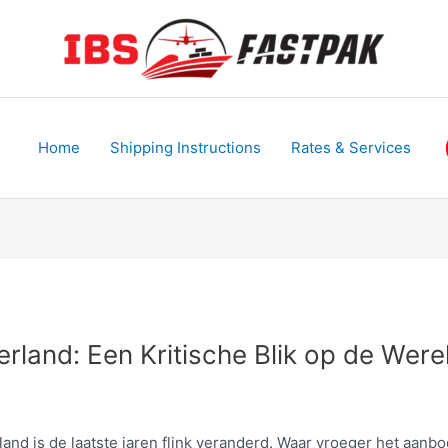
Home
Shipping Instructions
Rates & Services
erland: Een Kritische Blik op de Wer
land is de laatste jaren flink veranderd. Waar vroeger het aanb