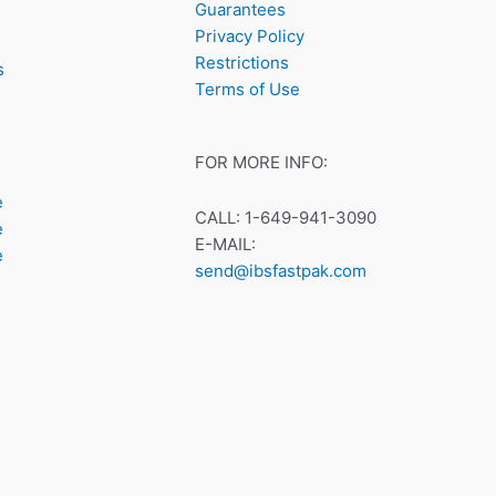
Guarantees
Privacy Policy
Restrictions
s
Terms of Use
FOR MORE INFO:
e
CALL: 1-649-941-3090
e
E-MAIL:
e
send@ibsfastpak.com