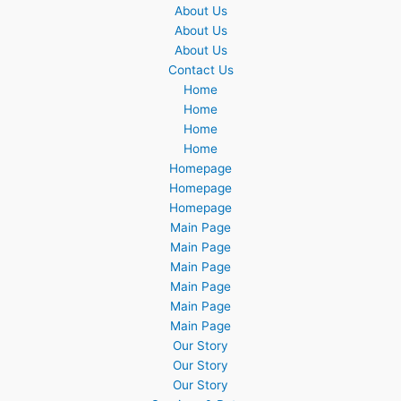
About Us
About Us
About Us
Contact Us
Home
Home
Home
Home
Homepage
Homepage
Homepage
Main Page
Main Page
Main Page
Main Page
Main Page
Main Page
Our Story
Our Story
Our Story