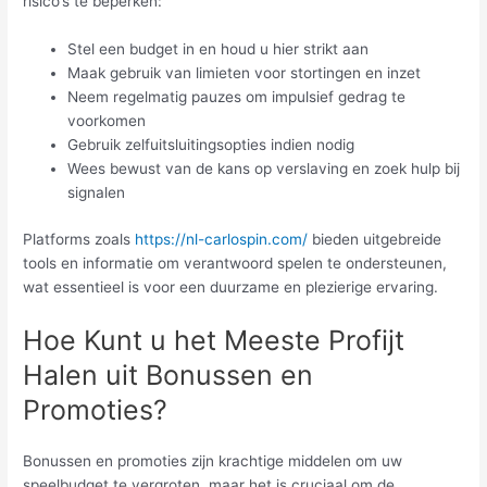
risico’s te beperken:
Stel een budget in en houd u hier strikt aan
Maak gebruik van limieten voor stortingen en inzet
Neem regelmatig pauzes om impulsief gedrag te
voorkomen
Gebruik zelfuitsluitingsopties indien nodig
Wees bewust van de kans op verslaving en zoek hulp bij
signalen
Platforms zoals
https://nl-carlospin.com/
bieden uitgebreide
tools en informatie om verantwoord spelen te ondersteunen,
wat essentieel is voor een duurzame en plezierige ervaring.
Hoe Kunt u het Meeste Profijt
Halen uit Bonussen en
Promoties?
Bonussen en promoties zijn krachtige middelen om uw
speelbudget te vergroten, maar het is cruciaal om de