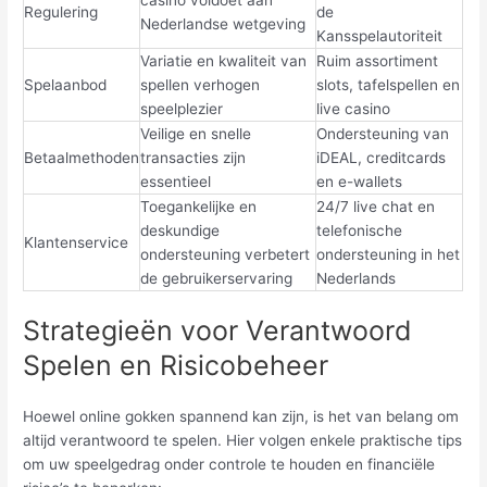
Regulering
de
Nederlandse wetgeving
Kansspelautoriteit
Variatie en kwaliteit van
Ruim assortiment
Spelaanbod
spellen verhogen
slots, tafelspellen en
speelplezier
live casino
Veilige en snelle
Ondersteuning van
Betaalmethoden
transacties zijn
iDEAL, creditcards
essentieel
en e-wallets
Toegankelijke en
24/7 live chat en
deskundige
telefonische
Klantenservice
ondersteuning verbetert
ondersteuning in het
de gebruikerservaring
Nederlands
Strategieën voor Verantwoord
Spelen en Risicobeheer
Hoewel online gokken spannend kan zijn, is het van belang om
altijd verantwoord te spelen. Hier volgen enkele praktische tips
om uw speelgedrag onder controle te houden en financiële