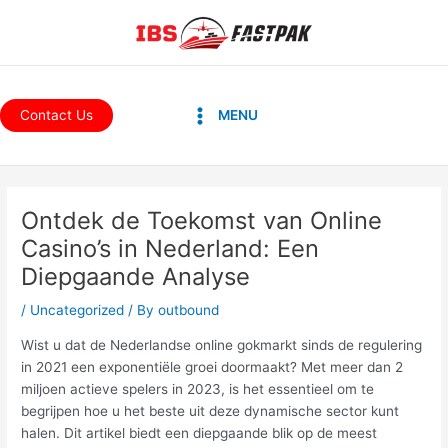
Skip
to
content
Main
Contact Us
MENU
Menu
Post
navigation
Ontdek de Toekomst van Online
Casino’s in Nederland: Een
Diepgaande Analyse
/
Uncategorized
/ By
outbound
Wist u dat de Nederlandse online gokmarkt sinds de regulering
in 2021 een exponentiële groei doormaakt? Met meer dan 2
miljoen actieve spelers in 2023, is het essentieel om te
begrijpen hoe u het beste uit deze dynamische sector kunt
halen. Dit artikel biedt een diepgaande blik op de meest