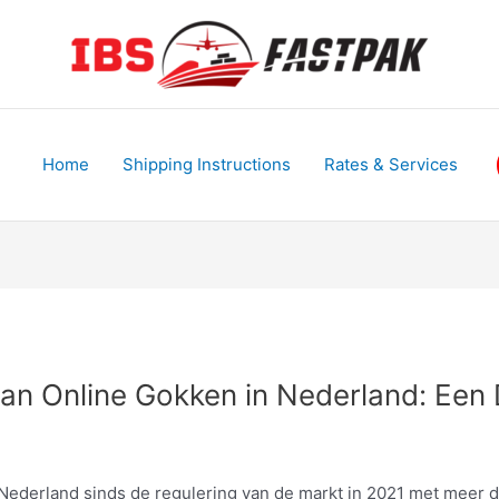
Home
Shipping Instructions
Rates & Services
an Online Gokken in Nederland: Een
in Nederland sinds de regulering van de markt in 2021 met meer