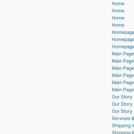
Home
Home
Home
Home
Homepag
Homepag
Homepag
Main Page
Main Page
Main Page
Main Page
Main Page
Main Page
Our Story
Our Story
Our Story
Services 
Shipping I
Shipping 