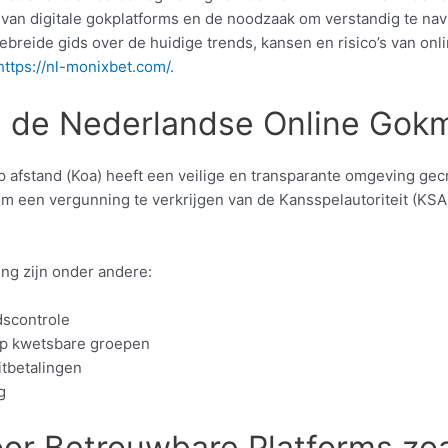
 van digitale gokplatforms en de noodzaak om verstandig te n
itgebreide gids over de huidige trends, kansen en risico’s van o
https://nl-monixbet.com/
.
n de Nederlandse Online Gok
 afstand (Koa) heeft een veilige en transparante omgeving ge
 een vergunning te verkrijgen van de Kansspelautoriteit (KSA)
ng zijn onder andere:
jdscontrole
op kwetsbare groepen
itbetalingen
g
or Betrouwbare Platforms zo