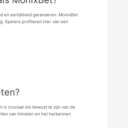
eid en eerlijkheid garanderen. MonixBet
. Spelers profiteren hier van een
eten?
 is cruciaal om bewust te zijn van de
llen van limieten en het herkennen