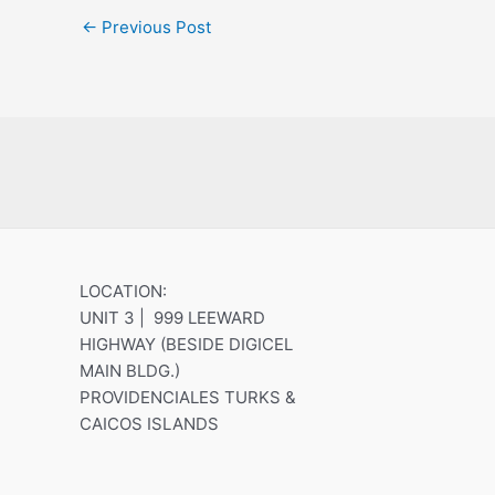
←
Previous Post
LOCATION:
UNIT 3 | 999 LEEWARD
HIGHWAY (BESIDE DIGICEL
MAIN BLDG.)
PROVIDENCIALES TURKS &
CAICOS ISLANDS