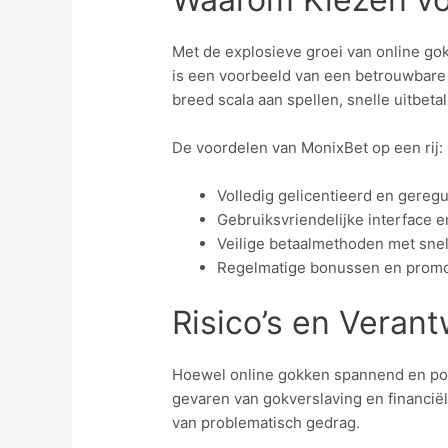
Met de explosieve groei van online gok
is een voorbeeld van een betrouwbare 
breed scala aan spellen, snelle uitbeta
De voordelen van MonixBet op een rij:
Volledig gelicentieerd en gereg
Gebruiksvriendelijke interface e
Veilige betaalmethoden met sne
Regelmatige bonussen en promo
Risico’s en Veran
Hoewel online gokken spannend en poten
gevaren van gokverslaving en financië
van problematisch gedrag.