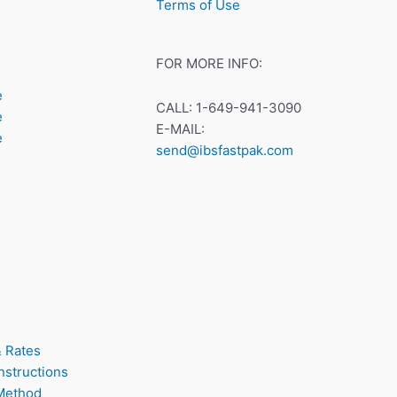
Terms of Use
FOR MORE INFO:
e
CALL: 1-649-941-3090
e
E-MAIL:
e
send@ibsfastpak.com
& Rates
nstructions
Method