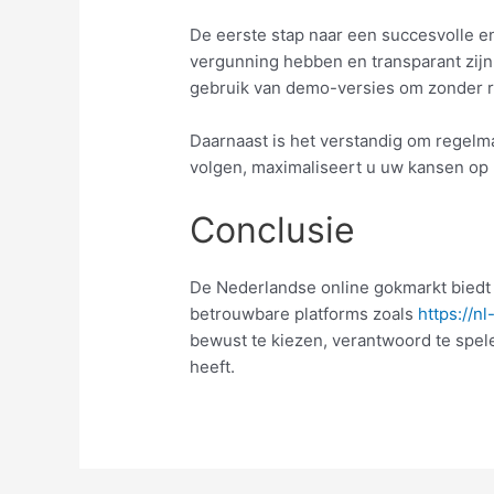
De eerste stap naar een succesvolle en 
vergunning hebben en transparant zijn
gebruik van demo-versies om zonder ri
Daarnaast is het verstandig om regelma
volgen, maximaliseert u uw kansen op p
Conclusie
De Nederlandse online gokmarkt biedt v
betrouwbare platforms zoals
https://n
bewust te kiezen, verantwoord te spel
heeft.