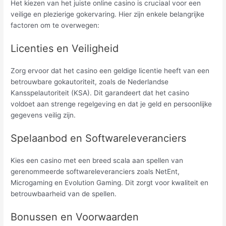
Het kiezen van het juiste online casino is cruciaal voor een
veilige en plezierige gokervaring. Hier zijn enkele belangrijke
factoren om te overwegen:
Licenties en Veiligheid
Zorg ervoor dat het casino een geldige licentie heeft van een
betrouwbare gokautoriteit, zoals de Nederlandse
Kansspelautoriteit (KSA). Dit garandeert dat het casino
voldoet aan strenge regelgeving en dat je geld en persoonlijke
gegevens veilig zijn.
Spelaanbod en Softwareleveranciers
Kies een casino met een breed scala aan spellen van
gerenommeerde softwareleveranciers zoals NetEnt,
Microgaming en Evolution Gaming. Dit zorgt voor kwaliteit en
betrouwbaarheid van de spellen.
Bonussen en Voorwaarden