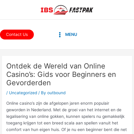
Skip
to
content
Main
Contact Us
MENU
Menu
Post
navigation
Ontdek de Wereld van Online
Casino’s: Gids voor Beginners en
Gevorderden
/
Uncategorized
/ By
outbound
Online casino’s zijn de afgelopen jaren enorm populair
geworden in Nederland. Met de groei van het internet en de
legalisering van online gokken, kunnen spelers nu gemakkelijk
toegang krijgen tot een breed scala aan spellen vanuit het
comfort van hun eigen huis. Of je nu een beginner bent die net