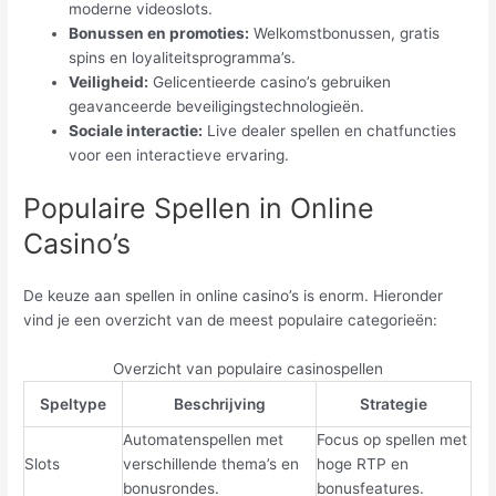
moderne videoslots.
Bonussen en promoties:
Welkomstbonussen, gratis
spins en loyaliteitsprogramma’s.
Veiligheid:
Gelicentieerde casino’s gebruiken
geavanceerde beveiligingstechnologieën.
Sociale interactie:
Live dealer spellen en chatfuncties
voor een interactieve ervaring.
Populaire Spellen in Online
Casino’s
De keuze aan spellen in online casino’s is enorm. Hieronder
vind je een overzicht van de meest populaire categorieën:
Overzicht van populaire casinospellen
Speltype
Beschrijving
Strategie
Automatenspellen met
Focus op spellen met
Slots
verschillende thema’s en
hoge RTP en
bonusrondes.
bonusfeatures.