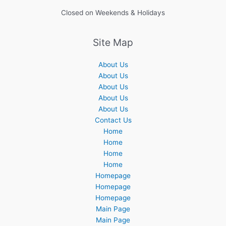
Closed on Weekends & Holidays
Site Map
About Us
About Us
About Us
About Us
About Us
Contact Us
Home
Home
Home
Home
Homepage
Homepage
Homepage
Main Page
Main Page