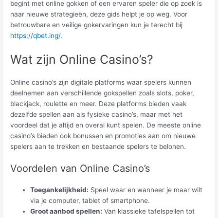
begint met online gokken of een ervaren speler die op zoek is
naar nieuwe strategieën, deze gids helpt je op weg. Voor
betrouwbare en veilige gokervaringen kun je terecht bij
https://qbet.ing/
.
Wat zijn Online Casino’s?
Online casino’s zijn digitale platforms waar spelers kunnen
deelnemen aan verschillende gokspellen zoals slots, poker,
blackjack, roulette en meer. Deze platforms bieden vaak
dezelfde spellen aan als fysieke casino’s, maar met het
voordeel dat je altijd en overal kunt spelen. De meeste online
casino’s bieden ook bonussen en promoties aan om nieuwe
spelers aan te trekken en bestaande spelers te belonen.
Voordelen van Online Casino’s
Toegankelijkheid:
Speel waar en wanneer je maar wilt
via je computer, tablet of smartphone.
Groot aanbod spellen:
Van klassieke tafelspellen tot