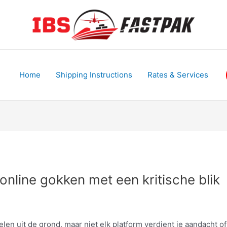
Home
Shipping Instructions
Rates & Services
nline gokken met een kritische blik
en uit de grond, maar niet elk platform verdient je aandacht of j