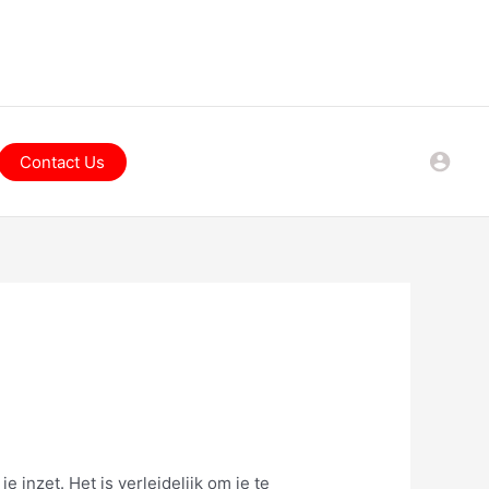
Contact Us
e inzet. Het is verleidelijk om je te