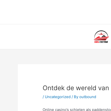
Skip
to
content
Post
navigation
Ontdek de wereld van o
/
Uncategorized
/ By
outbound
Online casino’s schieten als paddenstoel