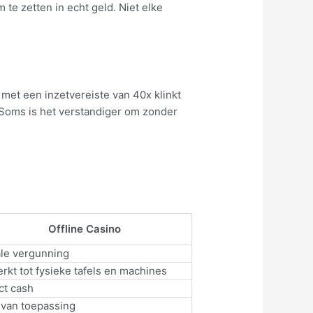
te zetten in echt geld. Niet elke
met een inzetvereiste van 40x klinkt
. Soms is het verstandiger om zonder
Offline Casino
le vergunning
rkt tot fysieke tafels en machines
ct cash
 van toepassing