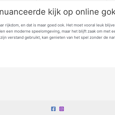
nuanceerde kijk op online go
 rijkdom, en dat is maar goed ook. Het moet vooral leuk blijv
en een moderne speelomgeving, maar het blijft zaak om met een 
ijn verstand gebruikt, kan genieten van het spel zonder de nar