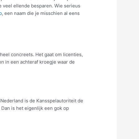
e veel ellende besparen. Wie serieus
o
, een naam die je misschien al eens
heel concreets. Het gaat om licenties,
ken in een achteraf kroegje waar de
n Nederland is de Kansspelautoriteit de
Dan is het eigenlijk een gok op