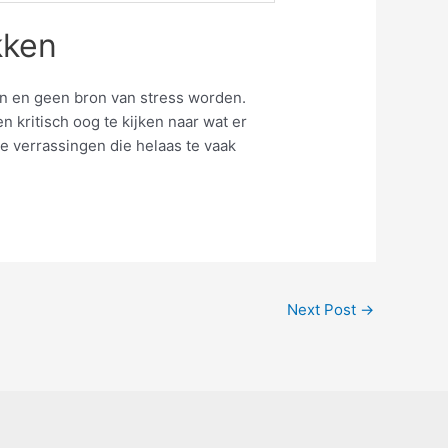
kken
en en geen bron van stress worden.
kritisch oog te kijken naar wat er
e verrassingen die helaas te vaak
Next Post
→