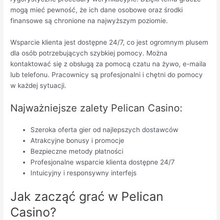
mogą mieć pewność, że ich dane osobowe oraz środki
finansowe są chronione na najwyższym poziomie.
Wsparcie klienta jest dostępne 24/7, co jest ogromnym plusem
dla osób potrzebujących szybkiej pomocy. Można
kontaktować się z obsługą za pomocą czatu na żywo, e-maila
lub telefonu. Pracownicy są profesjonalni i chętni do pomocy
w każdej sytuacji.
Najważniejsze zalety Pelican Casino:
Szeroka oferta gier od najlepszych dostawców
Atrakcyjne bonusy i promocje
Bezpieczne metody płatności
Profesjonalne wsparcie klienta dostępne 24/7
Intuicyjny i responsywny interfejs
Jak zacząć grać w Pelican
Casino?