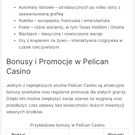
Automaty slotowe – od klasycznych po video sloty z
zaawansowaną grafiką
Ruletka – europejska, francuska i amerykańska
Poker – różne warianty, w tym Texas Hold’em i Omaha
Blackjack – klasyczne i nowoczesne wersje
Gry z krupierem na żywo – interaktywna rozgrywka w
czasie rzeczywistym
Bonusy i Promocje w Pelican
Casino
Jednym z największych atutów Pelican Casino są atrakcyjne
bonusy powitalne oraz regularne promocje dla stałych graczy.
Dzięki nim można zwiększyć swoje szanse na wygraną oraz
przedłużyć czas zabawy bez konieczności dużych inwestycji
własnych środków.
Przykładowe bonusy w Pelican Casino
Rodzaj
Warunki