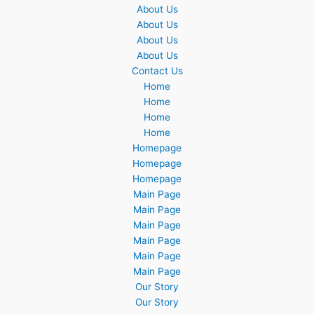
About Us
About Us
About Us
About Us
Contact Us
Home
Home
Home
Home
Homepage
Homepage
Homepage
Main Page
Main Page
Main Page
Main Page
Main Page
Main Page
Our Story
Our Story