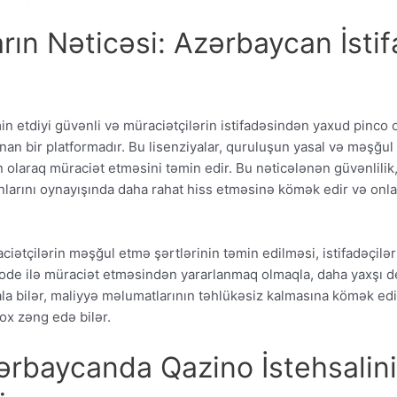
arın Nəticəsi: Azərbaycan İstif
təmin etdiyi güvənli və müraciətçilərin istifadəsindən yaxud pin
n bir platformadır. Bu lisenziyalar, quruluşun yasal və məşğul 
n olaraq müraciət etməsini təmin edir. Bu nəticələnən güvənlilik
arını oynayışında daha rahat hiss etməsinə kömək edir və onla
raciətçilərin məşğul etmə şərtlərinin təmin edilməsi, istifadəçil
de ilə müraciət etməsindən yararlanmaq olmaqla, daha yaxşı dene
a bilər, maliyyə məlumatlarının təhlükəsiz kalmasına kömək edi
ox zəng edə bilər.
zərbaycanda Qazino İstehsalin