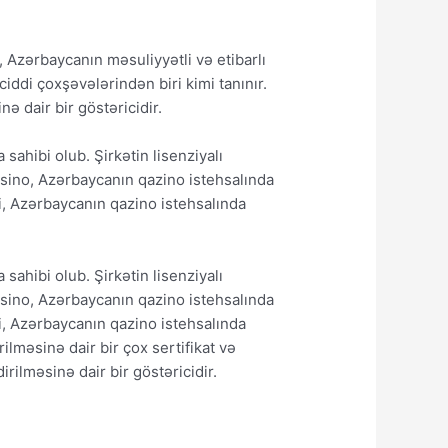
, Azərbaycanın məsuliyyətli və etibarlı
iddi çoxşəvələrindən biri kimi tanınır.
ə dair bir göstəricidir.
sahibi olub. Şirkətin lisenziyalı
asino, Azərbaycanın qazino istehsalında
si, Azərbaycanın qazino istehsalında
sahibi olub. Şirkətin lisenziyalı
asino, Azərbaycanın qazino istehsalında
si, Azərbaycanın qazino istehsalında
lməsinə dair bir çox sertifikat və
rilməsinə dair bir göstəricidir.