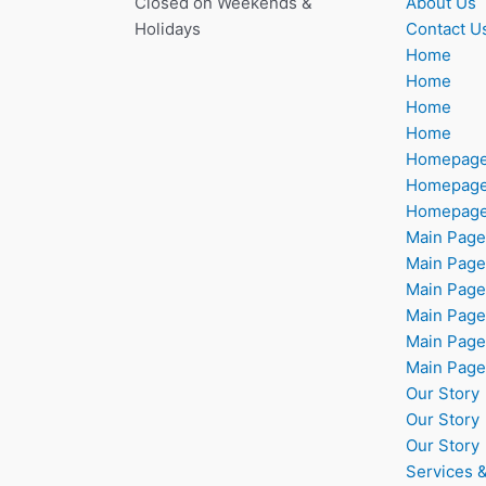
About Us
Closed on Weekends &
Contact U
Holidays
Home
Home
Home
Home
Homepag
Homepag
Homepag
Main Page
Main Page
Main Page
Main Page
Main Page
Main Page
Our Story
Our Story
Our Story
Services 