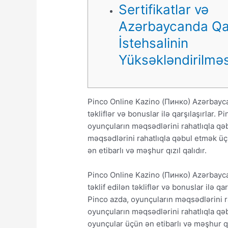
Sertifikatlar və
Azərbaycanda Qa
İstehsalinin
Yüksəkləndirilməs
Pinco Online Kazino (Пинко) Azərbaycand
təkliflər və bonuslar ilə qarşılaşırlar
oyunçuların məqsədlərini rahatlıqla qə
məqsədlərini rahatlıqla qəbul etmək ü
ən etibarlı və məşhur qızıl qalıdır.
Pinco Online Kazino (Пинко) Azərbaycan
təklif edilən təkliflər və bonuslar ilə 
Pinco azda, oyunçuların məqsədlərini r
oyunçuların məqsədlərini rahatlıqla qə
oyunçular üçün ən etibarlı və məşhur qız