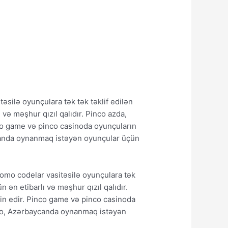
əsilə oyunçulara tək tək təklif edilən
 və məşhur qızıl qalıdır. Pinco azda,
nco game və pinco casinoda oyunçuların
ycanda oynanmaq istəyən oyunçular üçün
romo codelar vasitəsilə oyunçulara tək
 ən etibarlı və məşhur qızıl qalıdır.
min edir. Pinco game və pinco casinoda
inco, Azərbaycanda oynanmaq istəyən