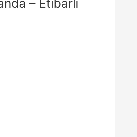
nda – Etibarlı