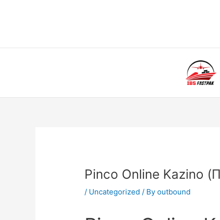
Skip
to
content
Post
navigation
Pinco Online Kazino (П
/
Uncategorized
/ By
outbound