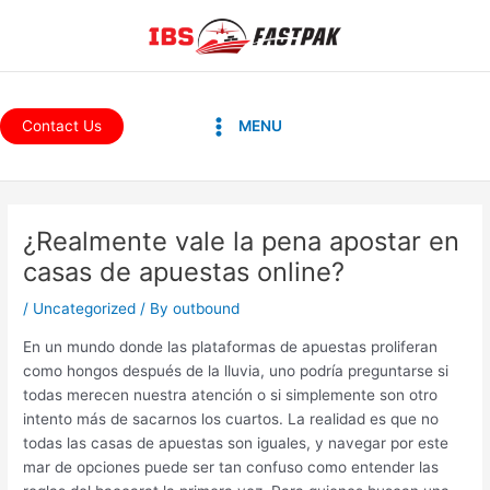
Skip
to
content
Main
Contact Us
MENU
Menu
Post
navigation
¿Realmente vale la pena apostar en
casas de apuestas online?
/
Uncategorized
/ By
outbound
En un mundo donde las plataformas de apuestas proliferan
como hongos después de la lluvia, uno podría preguntarse si
todas merecen nuestra atención o si simplemente son otro
intento más de sacarnos los cuartos. La realidad es que no
todas las casas de apuestas son iguales, y navegar por este
mar de opciones puede ser tan confuso como entender las