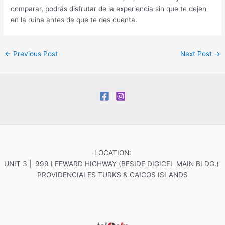
comparar, podrás disfrutar de la experiencia sin que te dejen
en la ruina antes de que te des cuenta.
←
Previous Post
Next Post
→
LOCATION:
UNIT 3 | 999 LEEWARD HIGHWAY (BESIDE DIGICEL MAIN BLDG.)
PROVIDENCIALES TURKS & CAICOS ISLANDS