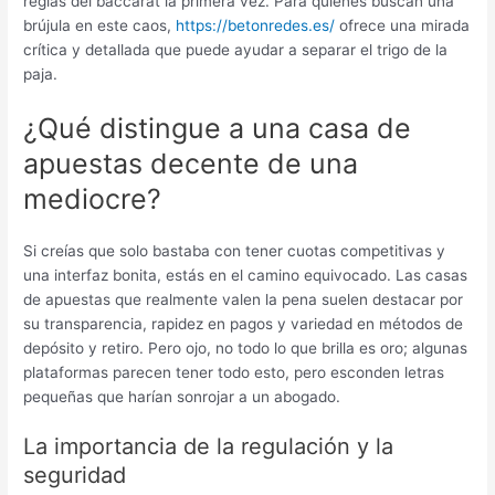
reglas del baccarat la primera vez. Para quienes buscan una
brújula en este caos,
https://betonredes.es/
ofrece una mirada
crítica y detallada que puede ayudar a separar el trigo de la
paja.
¿Qué distingue a una casa de
apuestas decente de una
mediocre?
Si creías que solo bastaba con tener cuotas competitivas y
una interfaz bonita, estás en el camino equivocado. Las casas
de apuestas que realmente valen la pena suelen destacar por
su transparencia, rapidez en pagos y variedad en métodos de
depósito y retiro. Pero ojo, no todo lo que brilla es oro; algunas
plataformas parecen tener todo esto, pero esconden letras
pequeñas que harían sonrojar a un abogado.
La importancia de la regulación y la
seguridad