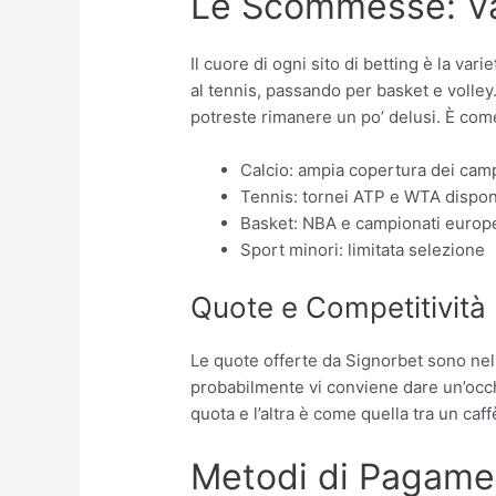
Le Scommesse: Var
Il cuore di ogni sito di betting è la va
al tennis, passando per basket e volley. 
potreste rimanere un po’ delusi. È come 
Calcio: ampia copertura dei camp
Tennis: tornei ATP e WTA disponi
Basket: NBA e campionati europ
Sport minori: limitata selezione
Quote e Competitività
Le quote offerte da Signorbet sono nell
probabilmente vi conviene dare un’occhi
quota e l’altra è come quella tra un caf
Metodi di Pagame