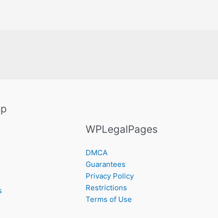
ap
WPLegalPages
DMCA
Guarantees
Privacy Policy
Restrictions
s
Terms of Use