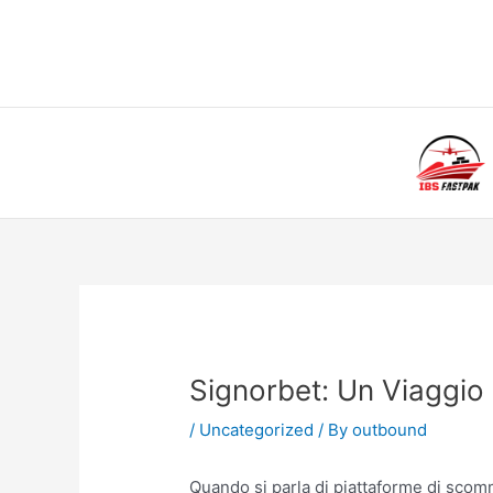
Skip
to
content
Post
navigation
Signorbet: Un Viaggi
/
Uncategorized
/ By
outbound
Quando si parla di piattaforme di sco