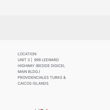
LOCATION:
UNIT 3 | 999 LEEWARD
HIGHWAY (BESIDE DIGICEL
MAIN BLDG.)
PROVIDENCIALES TURKS &
CAICOS ISLANDS