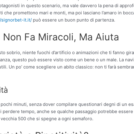
tagonisti in questo scenario, ma vale davvero la pena di approf
siti che promettono mari e monti, ma poi lasciano l’amaro in boc
/signorbet-it.it/
può essere un buon punto di partenza.
 Non Fa Miracoli, Ma Aiuta
to sobrio, niente fuochi d’artificio o animazioni che ti fanno gi
tanza, questo può essere visto come un bene o un male. La nav
nutili. Un po’ come scegliere un abito classico: non ti farà semb
ità
n pochi minuti, senza dover compilare questionari degni di un es
di perdere tempo, anche se qualche passaggio potrebbe essere p
a vecchia 500 che si spegne a ogni semaforo.