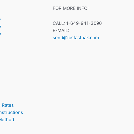
FOR MORE INFO:
e
CALL: 1-649-941-3090
e
E-MAIL:
e
send@ibsfastpak.com
& Rates
nstructions
Method