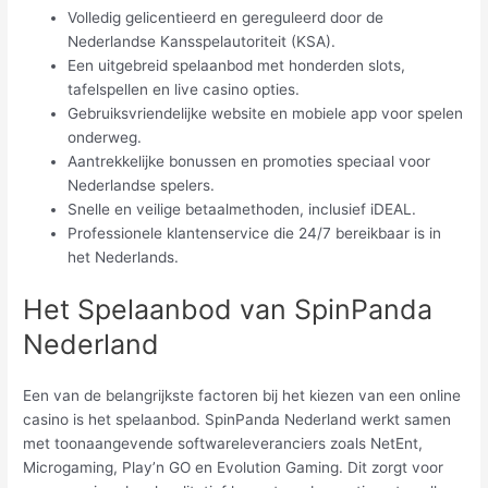
Volledig gelicentieerd en gereguleerd door de
Nederlandse Kansspelautoriteit (KSA).
Een uitgebreid spelaanbod met honderden slots,
tafelspellen en live casino opties.
Gebruiksvriendelijke website en mobiele app voor spelen
onderweg.
Aantrekkelijke bonussen en promoties speciaal voor
Nederlandse spelers.
Snelle en veilige betaalmethoden, inclusief iDEAL.
Professionele klantenservice die 24/7 bereikbaar is in
het Nederlands.
Het Spelaanbod van SpinPanda
Nederland
Een van de belangrijkste factoren bij het kiezen van een online
casino is het spelaanbod. SpinPanda Nederland werkt samen
met toonaangevende softwareleveranciers zoals NetEnt,
Microgaming, Play’n GO en Evolution Gaming. Dit zorgt voor