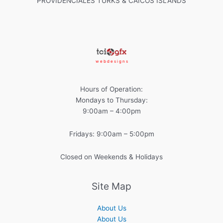
PROVIDENCIALES TURKS & CAICOS ISLANDS
w e b d e s i g n s
Hours of Operation:
Mondays to Thursday:
9:00am – 4:00pm
Fridays: 9:00am – 5:00pm
Closed on Weekends & Holidays
Site Map
About Us
About Us