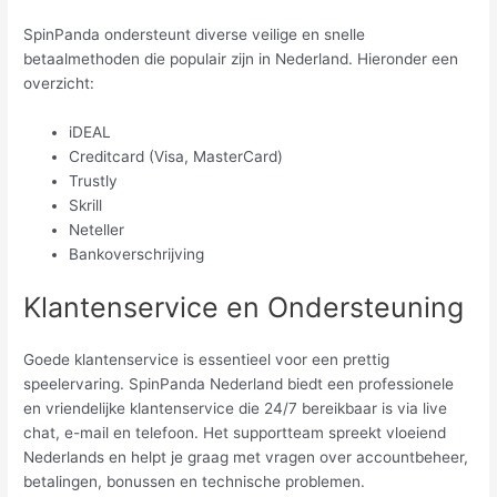
SpinPanda ondersteunt diverse veilige en snelle
betaalmethoden die populair zijn in Nederland. Hieronder een
overzicht:
iDEAL
Creditcard (Visa, MasterCard)
Trustly
Skrill
Neteller
Bankoverschrijving
Klantenservice en Ondersteuning
Goede klantenservice is essentieel voor een prettig
speelervaring. SpinPanda Nederland biedt een professionele
en vriendelijke klantenservice die 24/7 bereikbaar is via live
chat, e-mail en telefoon. Het supportteam spreekt vloeiend
Nederlands en helpt je graag met vragen over accountbeheer,
betalingen, bonussen en technische problemen.