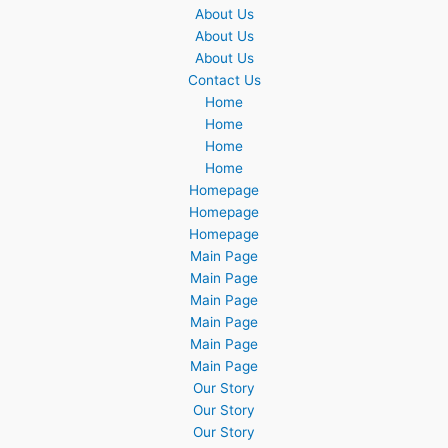
About Us
About Us
About Us
Contact Us
Home
Home
Home
Home
Homepage
Homepage
Homepage
Main Page
Main Page
Main Page
Main Page
Main Page
Main Page
Our Story
Our Story
Our Story