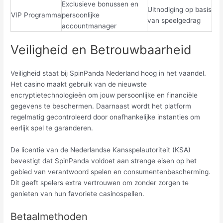
Exclusieve bonussen en
Uitnodiging op basis
VIP Programma
persoonlijke
van speelgedrag
accountmanager
Veiligheid en Betrouwbaarheid
Veiligheid staat bij SpinPanda Nederland hoog in het vaandel.
Het casino maakt gebruik van de nieuwste
encryptietechnologieën om jouw persoonlijke en financiële
gegevens te beschermen. Daarnaast wordt het platform
regelmatig gecontroleerd door onafhankelijke instanties om
eerlijk spel te garanderen.
De licentie van de Nederlandse Kansspelautoriteit (KSA)
bevestigt dat SpinPanda voldoet aan strenge eisen op het
gebied van verantwoord spelen en consumentenbescherming.
Dit geeft spelers extra vertrouwen om zonder zorgen te
genieten van hun favoriete casinospellen.
Betaalmethoden