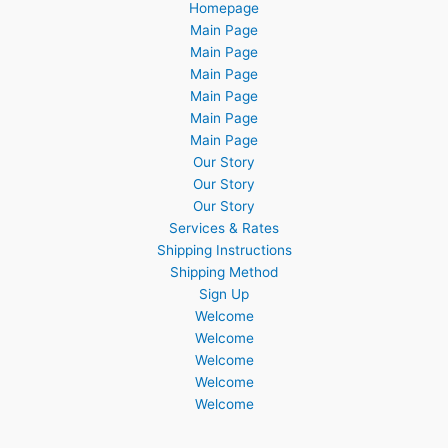
Homepage
Main Page
Main Page
Main Page
Main Page
Main Page
Main Page
Our Story
Our Story
Our Story
Services & Rates
Shipping Instructions
Shipping Method
Sign Up
Welcome
Welcome
Welcome
Welcome
Welcome