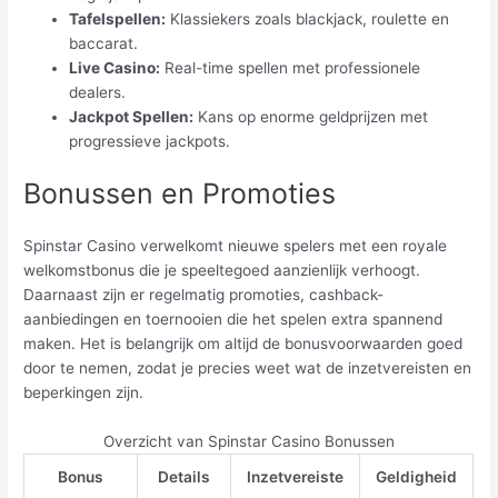
Tafelspellen:
Klassiekers zoals blackjack, roulette en
baccarat.
Live Casino:
Real-time spellen met professionele
dealers.
Jackpot Spellen:
Kans op enorme geldprijzen met
progressieve jackpots.
Bonussen en Promoties
Spinstar Casino verwelkomt nieuwe spelers met een royale
welkomstbonus die je speeltegoed aanzienlijk verhoogt.
Daarnaast zijn er regelmatig promoties, cashback-
aanbiedingen en toernooien die het spelen extra spannend
maken. Het is belangrijk om altijd de bonusvoorwaarden goed
door te nemen, zodat je precies weet wat de inzetvereisten en
beperkingen zijn.
Overzicht van Spinstar Casino Bonussen
Bonus
Details
Inzetvereiste
Geldigheid