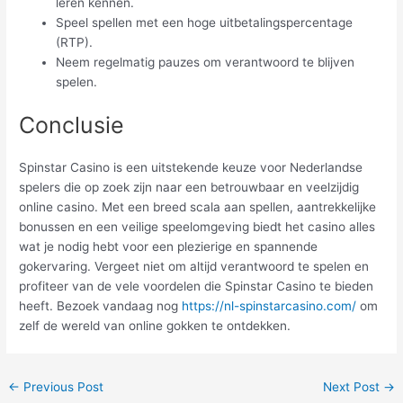
leren kennen.
Speel spellen met een hoge uitbetalingspercentage
(RTP).
Neem regelmatig pauzes om verantwoord te blijven
spelen.
Conclusie
Spinstar Casino is een uitstekende keuze voor Nederlandse
spelers die op zoek zijn naar een betrouwbaar en veelzijdig
online casino. Met een breed scala aan spellen, aantrekkelijke
bonussen en een veilige speelomgeving biedt het casino alles
wat je nodig hebt voor een plezierige en spannende
gokervaring. Vergeet niet om altijd verantwoord te spelen en
profiteer van de vele voordelen die Spinstar Casino te bieden
heeft. Bezoek vandaag nog
https://nl-spinstarcasino.com/
om
zelf de wereld van online gokken te ontdekken.
←
Previous Post
Next Post
→