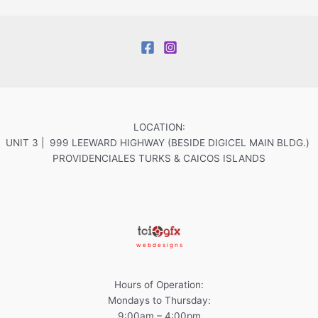
LOCATION:
UNIT 3 | 999 LEEWARD HIGHWAY (BESIDE DIGICEL MAIN BLDG.)
PROVIDENCIALES TURKS & CAICOS ISLANDS
w e b d e s i g n s
Hours of Operation:
Mondays to Thursday:
9:00am – 4:00pm