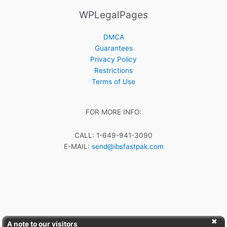
WPLegalPages
DMCA
Guarantees
Privacy Policy
Restrictions
Terms of Use
FOR MORE INFO:
CALL: 1-649-941-3090
E-MAIL:
send@ibsfastpak.com
A note to our visitors