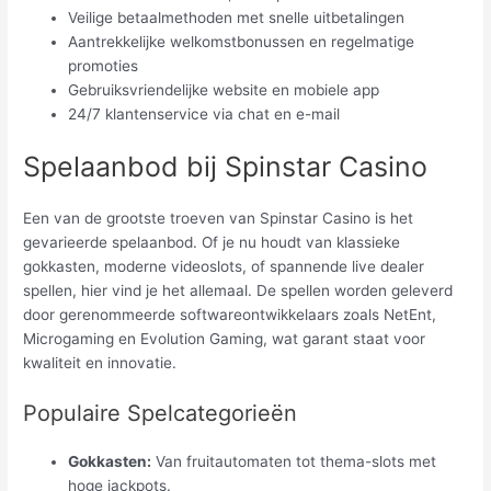
Veilige betaalmethoden met snelle uitbetalingen
Aantrekkelijke welkomstbonussen en regelmatige
promoties
Gebruiksvriendelijke website en mobiele app
24/7 klantenservice via chat en e-mail
Spelaanbod bij Spinstar Casino
Een van de grootste troeven van Spinstar Casino is het
gevarieerde spelaanbod. Of je nu houdt van klassieke
gokkasten, moderne videoslots, of spannende live dealer
spellen, hier vind je het allemaal. De spellen worden geleverd
door gerenommeerde softwareontwikkelaars zoals NetEnt,
Microgaming en Evolution Gaming, wat garant staat voor
kwaliteit en innovatie.
Populaire Spelcategorieën
Gokkasten:
Van fruitautomaten tot thema-slots met
hoge jackpots.