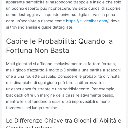
apparente semplicità si nascondono trappole e insidie che solo
un occhio esperto può riconoscere. Se siete curiosi di scoprire
come destreggiarvi in questo universo digitale, vale la pena
dare un’occhiata a risorse come
https://it-idealbet.com/
, dove
si trovano analisi e guide dettagliate.
Capire le Probabilità: Quando la
Fortuna Non Basta
Molti giocatori si affidano esclusivamente al fattore fortuna,
ma il gioco d’azzardo è molto più simile a una partita a scacchi
che a una roulette casuale. Conoscere le probabilità di vincita
e le dinamiche di ogni gioco può fare la differenza tra
un’esperienza frustrante e una soddisfacente. Per esempio, il
blackjack offre un margine della casa relativamente basso,
mentre le slot tendono a essere più imprevedibili e meno
favorevoli nel lungo termine.
Le Differenze Chiave tra Giochi di Abilità e