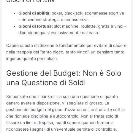
Giochi di Fortuna
Giochi di abilità:
poker, blackjack, scommesse sportive
– richiedono strategia e conoscenza.
Giochi di fortuna:
slot machine, roulette, gratta e vinci –
dipendono quasi esclusivamente dal caso.
Capire questa distinzione è fondamentale per evitare di cadere
nella trappola del “tanto gioco, tanto vinco”, un pensiero tanto
ingenuo quanto pericoloso.
Gestione del Budget: Non è Solo
una Questione di Soldi
Se pensate che il bankroll sia solo una questione di quanto
denaro avete a disposizione, vi sbagliate di grosso. La
gestione del budget nel gioco d’azzardo online è un’arte sottile
che richiede disciplina e autocontrollo. Non si tratta solo di
fissare un limite di spesa, ma di sapere quando fermarsi,
riconoscere i segnali di un’eventuale perdita di controllo e,