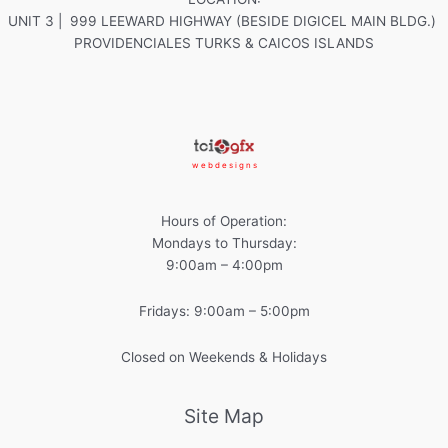
UNIT 3 | 999 LEEWARD HIGHWAY (BESIDE DIGICEL MAIN BLDG.)
PROVIDENCIALES TURKS & CAICOS ISLANDS
w e b d e s i g n s
Hours of Operation:
Mondays to Thursday:
9:00am – 4:00pm
Fridays: 9:00am – 5:00pm
Closed on Weekends & Holidays
Site Map