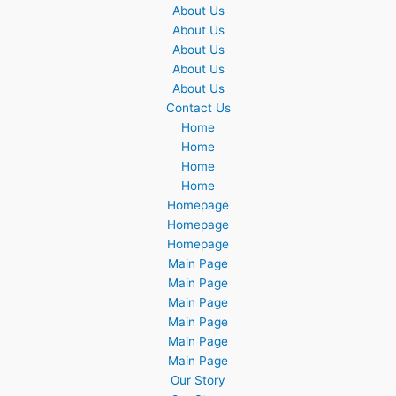
About Us
About Us
About Us
About Us
About Us
Contact Us
Home
Home
Home
Home
Homepage
Homepage
Homepage
Main Page
Main Page
Main Page
Main Page
Main Page
Main Page
Our Story