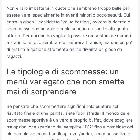
Non è raro imbattersi in quote che sembrano troppo belle per
essere vere, specialmente in eventi minori o poco seguiti. Qui
entra in gioco il cosiddetto “value betting”, ovvero la ricerca di
scommesse con un valore reale superiore rispetto alla quota
offerta. Per chi non ha voglia di passare ore a studiare numeri
e statistiche, può sembrare un’impresa titanica, ma con un po’
di pratica e qualche strumento online diventa un gioco da
ragazzi.
Le tipologie di scommesse: un
menù variegato che non smette
mai di sorprendere
Se pensate che scommettere significhi solo puntare sul
risultato finale di una partita, siete fuori strada. Il mondo delle
scommesse sportive è un vero e proprio buffet, dove scegliere
tra opzioni che spaziano dal semplice “1X2” fino a combinazioni
più complesse come handicap, over/under, scommesse live e