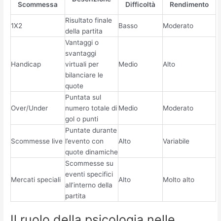
Scommessa
Difficoltà
Rendimento
Risultato finale
1X2
Basso
Moderato
della partita
Vantaggi o
svantaggi
Handicap
virtuali per
Medio
Alto
bilanciare le
quote
Puntata sul
Over/Under
numero totale di
Medio
Moderato
gol o punti
Puntate durante
Scommesse live
l’evento con
Alto
Variabile
quote dinamiche
Scommesse su
eventi specifici
Mercati speciali
Alto
Molto alto
all’interno della
partita
Il ruolo della psicologia nelle