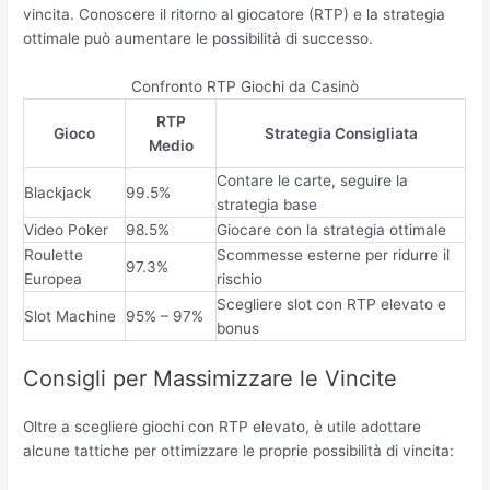
vincita. Conoscere il ritorno al giocatore (RTP) e la strategia
ottimale può aumentare le possibilità di successo.
Confronto RTP Giochi da Casinò
RTP
Gioco
Strategia Consigliata
Medio
Contare le carte, seguire la
Blackjack
99.5%
strategia base
Video Poker
98.5%
Giocare con la strategia ottimale
Roulette
Scommesse esterne per ridurre il
97.3%
Europea
rischio
Scegliere slot con RTP elevato e
Slot Machine
95% – 97%
bonus
Consigli per Massimizzare le Vincite
Oltre a scegliere giochi con RTP elevato, è utile adottare
alcune tattiche per ottimizzare le proprie possibilità di vincita: