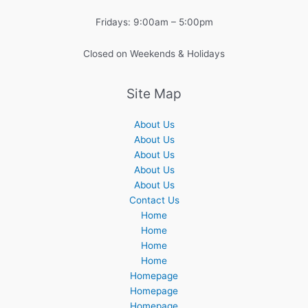
Fridays: 9:00am – 5:00pm
Closed on Weekends & Holidays
Site Map
About Us
About Us
About Us
About Us
About Us
Contact Us
Home
Home
Home
Home
Homepage
Homepage
Homepage