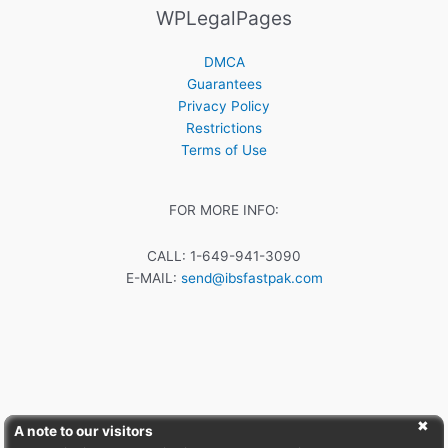
WPLegalPages
DMCA
Guarantees
Privacy Policy
Restrictions
Terms of Use
FOR MORE INFO:
CALL: 1-649-941-3090
E-MAIL:
send@ibsfastpak.com
A note to our visitors