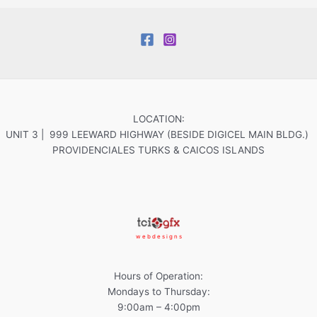
LOCATION:
UNIT 3 | 999 LEEWARD HIGHWAY (BESIDE DIGICEL MAIN BLDG.)
PROVIDENCIALES TURKS & CAICOS ISLANDS
w e b d e s i g n s
Hours of Operation:
Mondays to Thursday:
9:00am – 4:00pm