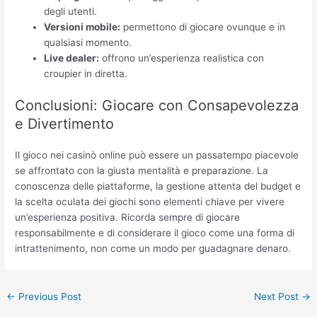
degli utenti.
Versioni mobile:
permettono di giocare ovunque e in
qualsiasi momento.
Live dealer:
offrono un’esperienza realistica con
croupier in diretta.
Conclusioni: Giocare con Consapevolezza
e Divertimento
Il gioco nei casinò online può essere un passatempo piacevole
se affrontato con la giusta mentalità e preparazione. La
conoscenza delle piattaforme, la gestione attenta del budget e
la scelta oculata dei giochi sono elementi chiave per vivere
un’esperienza positiva. Ricorda sempre di giocare
responsabilmente e di considerare il gioco come una forma di
intrattenimento, non come un modo per guadagnare denaro.
←
Previous Post
Next Post
→