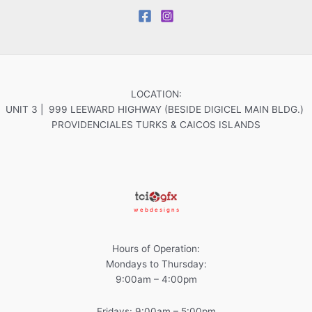
LOCATION:
UNIT 3 | 999 LEEWARD HIGHWAY (BESIDE DIGICEL MAIN BLDG.)
PROVIDENCIALES TURKS & CAICOS ISLANDS
w e b d e s i g n s
Hours of Operation:
Mondays to Thursday:
9:00am – 4:00pm
Fridays: 9:00am – 5:00pm