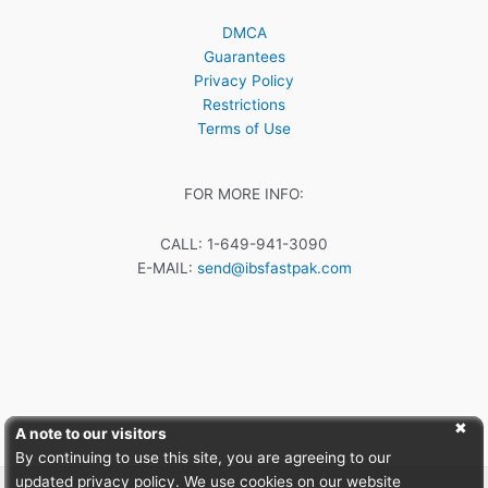
DMCA
Guarantees
Privacy Policy
Restrictions
Terms of Use
FOR MORE INFO:
CALL: 1-649-941-3090
E-MAIL:
send@ibsfastpak.com
A note to our visitors
By continuing to use this site, you are agreeing to our
updated privacy policy. We use cookies on our website