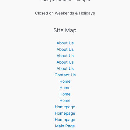
Closed on Weekends & Holidays
Site Map
About Us
About Us
About Us
About Us
About Us
Contact Us
Home
Home
Home
Home
Homepage
Homepage
Homepage
Main Page