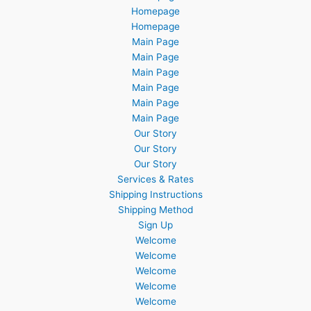
Homepage
Homepage
Main Page
Main Page
Main Page
Main Page
Main Page
Main Page
Our Story
Our Story
Our Story
Services & Rates
Shipping Instructions
Shipping Method
Sign Up
Welcome
Welcome
Welcome
Welcome
Welcome