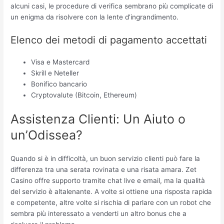
alcuni casi, le procedure di verifica sembrano più complicate di
un enigma da risolvere con la lente d’ingrandimento.
Elenco dei metodi di pagamento accettati
Visa e Mastercard
Skrill e Neteller
Bonifico bancario
Cryptovalute (Bitcoin, Ethereum)
Assistenza Clienti: Un Aiuto o
un’Odissea?
Quando si è in difficoltà, un buon servizio clienti può fare la
differenza tra una serata rovinata e una risata amara. Zet
Casino offre supporto tramite chat live e email, ma la qualità
del servizio è altalenante. A volte si ottiene una risposta rapida
e competente, altre volte si rischia di parlare con un robot che
sembra più interessato a venderti un altro bonus che a