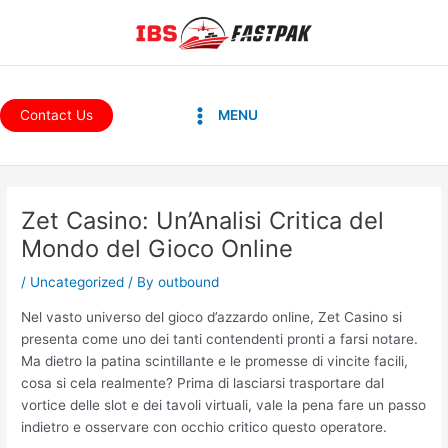
Skip
to
content
Main
Contact Us
MENU
Menu
Post
navigation
Zet Casino: Un’Analisi Critica del
Mondo del Gioco Online
/
Uncategorized
/ By
outbound
Nel vasto universo del gioco d’azzardo online, Zet Casino si
presenta come uno dei tanti contendenti pronti a farsi notare.
Ma dietro la patina scintillante e le promesse di vincite facili,
cosa si cela realmente? Prima di lasciarsi trasportare dal
vortice delle slot e dei tavoli virtuali, vale la pena fare un passo
indietro e osservare con occhio critico questo operatore.