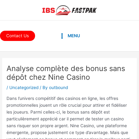
Skip
to
content
Main
Contact Us
MENU
Menu
Post
navigation
Analyse complète des bonus sans
dépôt chez Nine Casino
/
Uncategorized
/ By
outbound
Dans l’univers compétitif des casinos en ligne, les offres
promotionnelles jouent un rôle crucial pour attirer et fidéliser
les joueurs. Parmi celles-ci, le bonus sans dépôt est
particulièrement apprécié car il permet de tester un casino
sans risquer son propre argent. Nine Casino, une plateforme
émergente, propose justement ce type d’avantage. Mais que