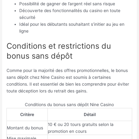
Possibilité de gagner de l’argent réel sans risque
Découverte des fonctionnalités du casino en toute
sécurité
Idéal pour les débutants souhaitant s’initier au jeu en
ligne
Conditions et restrictions du
bonus sans dépôt
Comme pour la majorité des offres promotionnelles, le bonus
sans dépôt chez Nine Casino est soumis à certaines
conditions. Il est essentiel de bien les comprendre pour éviter
toute déception lors du retrait des gains.
Conditions du bonus sans dépôt Nine Casino
Critère
Détail
10 € ou 20 tours gratuits selon la
Montant du bonus
promotion en cours
Mise maximale