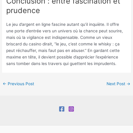
Conclusion : entre fascination et
prudence
Le jeu d’argent en ligne fascine autant qu’il inquiète. Il offre
une porte d’entrée vers un univers où la chance peut sourire,
mais où la vigilance est indispensable. Comme un vieux
briscard du casino dirait, “le jeu, c’est comme le whisky : ça
peut réchauffer, mais faut pas en abuser.” En gardant cette
maxime en tête, il devient possible d’apprécier l’expérience
sans tomber dans les travers qui guettent les imprudents.
←
Previous Post
Next Post
→