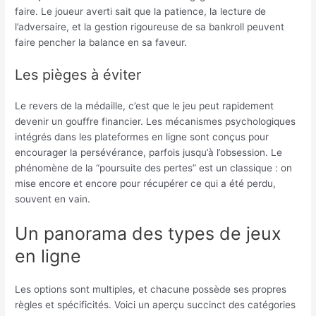
faire. Le joueur averti sait que la patience, la lecture de
l’adversaire, et la gestion rigoureuse de sa bankroll peuvent
faire pencher la balance en sa faveur.
Les pièges à éviter
Le revers de la médaille, c’est que le jeu peut rapidement
devenir un gouffre financier. Les mécanismes psychologiques
intégrés dans les plateformes en ligne sont conçus pour
encourager la persévérance, parfois jusqu’à l’obsession. Le
phénomène de la “poursuite des pertes” est un classique : on
mise encore et encore pour récupérer ce qui a été perdu,
souvent en vain.
Un panorama des types de jeux
en ligne
Les options sont multiples, et chacune possède ses propres
règles et spécificités. Voici un aperçu succinct des catégories