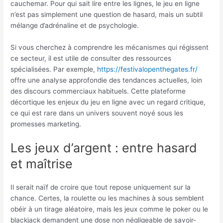
cauchemar. Pour qui sait lire entre les lignes, le jeu en ligne
n’est pas simplement une question de hasard, mais un subtil
mélange d’adrénaline et de psychologie.
Si vous cherchez à comprendre les mécanismes qui régissent
ce secteur, il est utile de consulter des ressources
spécialisées. Par exemple,
https://festivalopenthegates.fr/
offre une analyse approfondie des tendances actuelles, loin
des discours commerciaux habituels. Cette plateforme
décortique les enjeux du jeu en ligne avec un regard critique,
ce qui est rare dans un univers souvent noyé sous les
promesses marketing.
Les jeux d’argent : entre hasard
et maîtrise
Il serait naïf de croire que tout repose uniquement sur la
chance. Certes, la roulette ou les machines à sous semblent
obéir à un tirage aléatoire, mais les jeux comme le poker ou le
blackjack demandent une dose non négligeable de savoir-