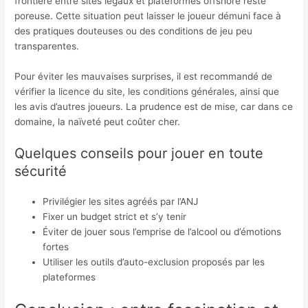
frontière entre sites légaux et plateformes offshore reste
poreuse. Cette situation peut laisser le joueur démuni face à
des pratiques douteuses ou des conditions de jeu peu
transparentes.
Pour éviter les mauvaises surprises, il est recommandé de
vérifier la licence du site, les conditions générales, ainsi que
les avis d’autres joueurs. La prudence est de mise, car dans ce
domaine, la naïveté peut coûter cher.
Quelques conseils pour jouer en toute
sécurité
Privilégier les sites agréés par l’ANJ
Fixer un budget strict et s’y tenir
Éviter de jouer sous l’emprise de l’alcool ou d’émotions
fortes
Utiliser les outils d’auto-exclusion proposés par les
plateformes