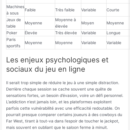
Machines
Faible
Très faible
Variable
Courte
à sous
Jeux de
Moyenne à
Moyenne
Moyen
Moyenne
table
élevée
Poker
Élevée
Très élevée
Variable
Longue
Paris
Moyenne
Moyenne
Variable
Variable
sportifs
Les enjeux psychologiques et
sociaux du jeu en ligne
Il serait trop simple de réduire le jeu à une simple distraction.
Derrière chaque session se cache souvent une quête de
sensations fortes, un besoin d’évasion, voire un défi personnel.
L’addiction n’est jamais loin, et les plateformes exploitent
parfois cette vulnérabilité avec une efficacité redoutable. On
pourrait presque comparer certains joueurs à des cowboys du
Far West, tirant à tout-va dans l’espoir de toucher le jackpot,
mais souvent en oubliant que le saloon ferme à minuit.