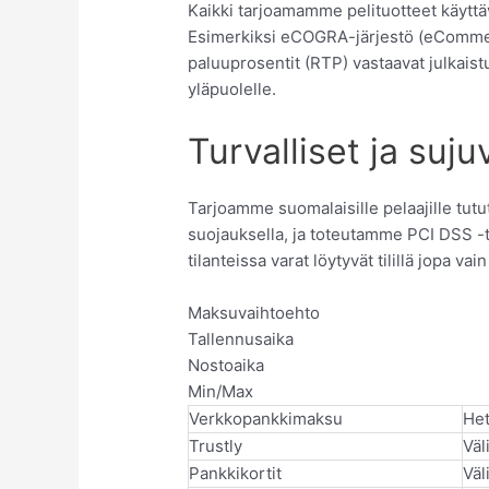
Kaikki tarjoamamme pelituotteet käyttä
Esimerkiksi eCOGRA-järjestö (eCommer
paluuprosentit (RTP) vastaavat julkaist
yläpuolelle.
Turvalliset ja suj
Tarjoamme suomalaisille pelaajille tut
suojauksella, ja toteutamme PCI DSS -
tilanteissa varat löytyvät tilillä jopa v
Maksuvaihtoehto
Tallennusaika
Nostoaika
Min/Max
Verkkopankkimaksu
Het
Trustly
Väl
Pankkikortit
Väl