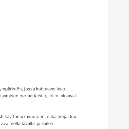
ympäristön, jossa kohtaavat laatu,
aamisen periaatteisiin, jotka takaavat
sti käyttömukavuuteen, mikä heijastuu
avoimella tavalla, ja kaikki