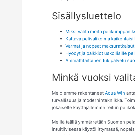
Sisällysluettelo
Miksi valita meitä pelikumppanik
Kattava pelivalikoima kaikenlaisi
Varmat ja nopeat maksuratkaisut
Hyödyt ja palkkiot uskollisille pel
Ammattitaitoinen tukipalvelu su
Minkä vuoksi vali
Me olemme rakentaneet
Aqua Win
anta
turvallisuus ja modernintekniikka. Toi
jokaiselle käyttäjällemme reilun pelik
Meillä täällä ymmärretään Suomen pela
intuitiivisessa käyttöliittymässä, nopei