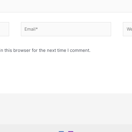
Email*
Web
n this browser for the next time I comment.