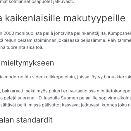
mat kolmannet osapuolet jatkuvasti.
a kaikenlaisille makutyypeille
000 monipuolista peliä johtavilta pelinkehittäjiltä. Kumppan
kä reilun pelaamistoiminnan jokaisessa pelissämme. Päivitämme 
na tuoreinta sisältöä.
n mieltymykseen
ä moderneihin videokolikkopeleihin, joissa löytyy bonuskierrok
t, bakkaraatti sekä myös pokeri eri variaatioissa niin tietokonepe
toja pelejä suorana HD-laadulla Suomen pelaajille sopivina aikoin
sältävät pelit, missä päävoitot kasvavat jatkuvasti kunnes joku 
ialan standardit