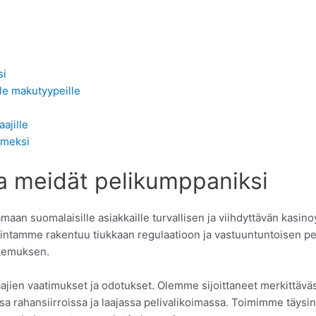
si
lle makutyypeille
aajille
omeksi
ta meidät pelikumppaniksi
maan suomalaisille asiakkaille turvallisen ja viihdyttävän kasino
mintamme rakentuu tiukkaan regulaatioon ja vastuuntuntoisen pel
okemuksen.
ajien vaatimukset ja odotukset. Olemme sijoittaneet merkittävä
ssa rahansiirroissa ja laajassa pelivalikoimassa. Toimimme täysin 