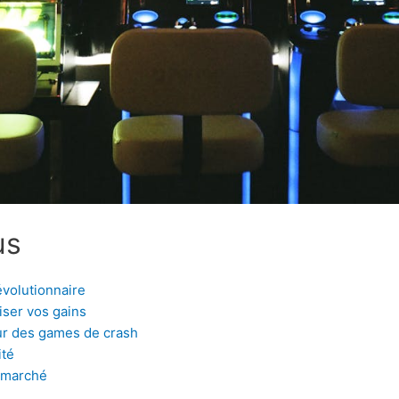
us
volutionnaire
ser vos gains
ur des games de crash
ité
u marché