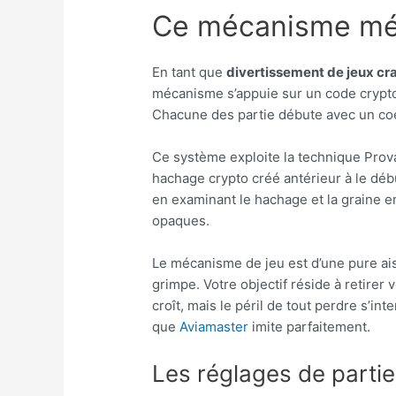
Ce mécanisme méc
En tant que
divertissement de jeux c
mécanisme s’appuie sur un code cryptogr
Chacune des partie débute avec un coef
Ce système exploite la technique Provab
hachage crypto créé antérieur à le déb
en examinant le hachage et la graine e
opaques.
Le mécanisme de jeu est d’une pure ais
grimpe. Votre objectif réside à retirer
croît, mais le péril de tout perdre s’i
que
Aviamaster
imite parfaitement.
Les réglages de parti