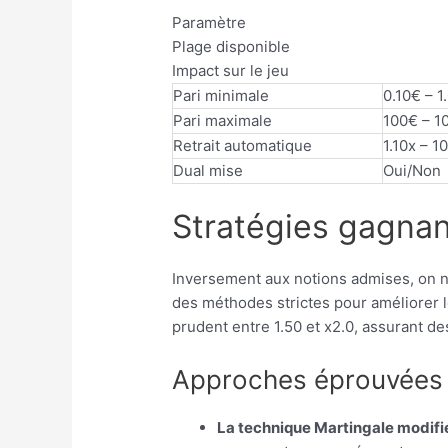
Paramètre
Plage disponible
Impact sur le jeu
Pari minimale
0.10€ – 1
Pari maximale
100€ – 1
Retrait automatique
1.10x – 1
Dual mise
Oui/Non
Stratégies gagna
Inversement aux notions admises, on n
des méthodes strictes pour améliorer 
prudent entre 1.50 et x2.0, assurant d
Approches éprouvées
La technique Martingale modifi