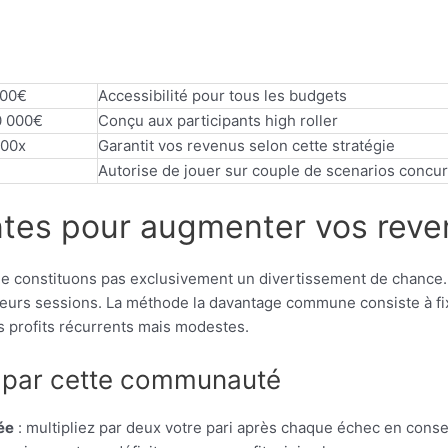
.00€
Accessibilité pour tous les budgets
0 000€
Conçu aux participants high roller
000x
Garantit vos revenus selon cette stratégie
Autorise de jouer sur couple de scenarios conc
ntes pour augmenter vos reve
e constituons pas exclusivement un divertissement de chance.
leurs sessions. La méthode la davantage commune consiste à f
es profits récurrents mais modestes.
 par cette communauté
ée
: multipliez par deux votre pari après chaque échec en conserv