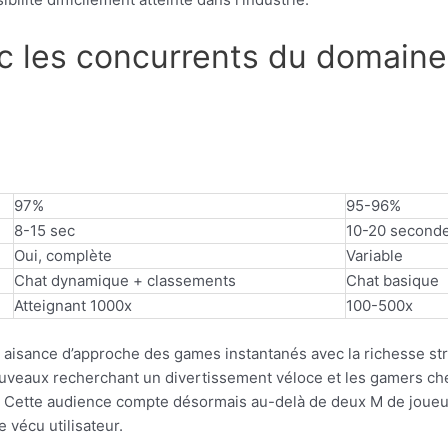
c les concurrents du domaine
97%
95-96%
8-15 sec
10-20 second
Oui, complète
Variable
Chat dynamique + classements
Chat basique
Atteignant 1000x
100-500x
 aisance d’approche des games instantanés avec la richesse st
 nouveaux recherchant un divertissement véloce et les gamers 
l. Cette audience compte désormais au-delà de deux M de joue
e vécu utilisateur.